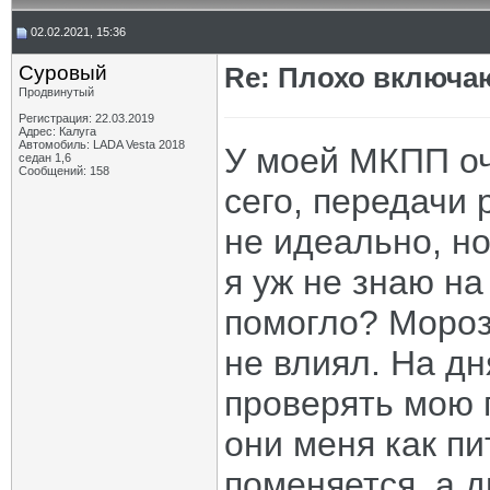
02.02.2021, 15:36
Суровый
Re: Плохо включа
Продвинутый
Регистрация: 22.03.2019
Адрес: Калуга
Автомобиль: LADA Vesta 2018
У моей МКПП оче
седан 1,6
Сообщений: 158
сего, передачи
не идеально, н
я уж не знаю на
помогло? Мороз
не влиял. На дн
проверять мою 
они меня как пи
поменяется, а д