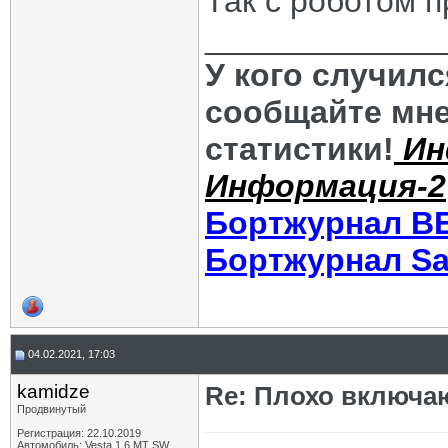
Так с роботом п
_____________
У кого случил
сообщайте мне
статистики!
Ин
Информация-2
Бортжурнал В
Бортжурнал Sa
04.02.2021, 17:03
kamidze
Re: Плохо включа
Продвинутый
Регистрация: 22.10.2019
Автомобиль: Vesta 1,6 MT SW