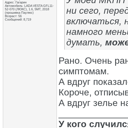
У моей МКПП о
Адрес: Гагарин
Автомобиль: LADA VESTA GFL11-
ни сего, пер
52-070 (ЛЮКС), 1.6, 5МТ, 2018
(прошивка Паулюс)
Возраст: 56
включаться, 
Сообщений: 8,719
намного мень
думать,
може
Рано. Очень ра
симптомам.
А вдруг показа
Короче, отписыв
А вдруг зелье н
_____________
У кого случил