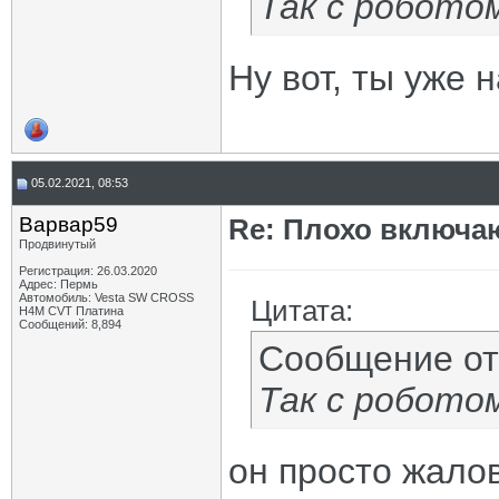
Так с робото
Ну вот, ты уже 
05.02.2021, 08:53
Варвар59
Re: Плохо включа
Продвинутый
Регистрация: 26.03.2020
Адрес: Пермь
Автомобиль: Vesta SW CROSS
Цитата:
H4M CVT Платина
Сообщений: 8,894
Сообщение о
Так с робото
он просто жало