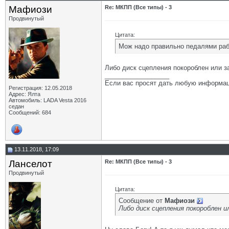
Мафиози
Re: МКПП (Все типы) - 3
Продвинутый
Цитата:
Мож надо правильно педалями раб
Либо диск сцепления покороблен или за
__________________
Если вас просят дать любую информац
Регистрация: 12.05.2018
Адрес: Ялта
Автомобиль: LADA Vesta 2016
седан
Сообщений: 684
13.11.2018, 17:09
Ланселот
Re: МКПП (Все типы) - 3
Продвинутый
Цитата:
Сообщение от
Мафиози
Либо диск сцепления покороблен и