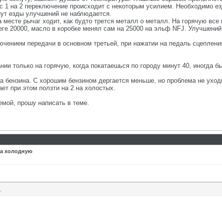
 с 1 на 2 переключение происходит с некоторым усилием. Необходимо ез
инут езды улучшений не наблюдается.
а месте рычаг ходит, как будто трется металл о металл. На горячую все
ге 20000, масло в коробке менял сам на 25000 на эльф NFJ. Улучшений 
чением передачи в основном третьей, при нажатии на педаль сцепления
нии только на горячую, когда покатаешься по городу минут 40, иногда бы
а бензина. С хорошим бензином дергается меньше, но проблема не уходи
ет при этом ползти на 2 на холостых.
емой, прошу написать в теме.
на холодную
.