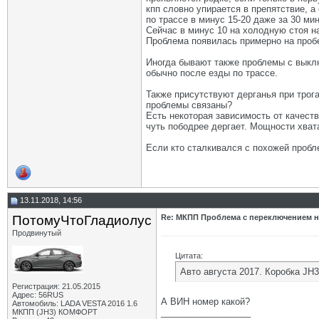
кпп словно упирается в препятствие, а
по трассе в минус 15-20 даже за 30 м
Сейчас в минус 10 на холодную стоя н
Проблема появилась примерно на пробе
Иногда бывают также проблемы с выклю
обычно после езды по трассе.
Также присутствуют дерганья при трога
проблемы связаны?
Есть некоторая зависимость от качеств
чуть пободрее дергает. Мощности хвата
Если кто сталкивался с похожей пробл
13.11.2018, 14:56
ПотомуЧтоГладиолус
Re: МКПП Проблема с переключением 
Продвинутый
Цитата:
Авто августа 2017. Коробка JH3
Регистрация: 21.05.2015
Адрес: 56RUS
А ВИН номер какой?
Автомобиль: LADA VESTA 2016 1.6
__________________
МКПП (JH3) КОМФОРТ