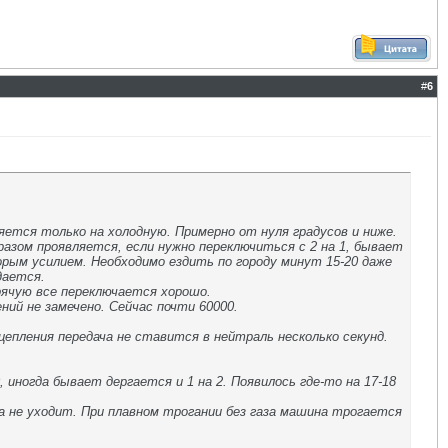
#
6
яется только на холодную. Примерно от нуля градусов и ниже.
азом проявляется, если нужно переключиться с 2 на 1, бывает
торым усилием. Необходимо ездить по городу минут 15-20 даже
дается.
рячую все переключается хорошо.
ний не замечено. Сейчас почти 60000.
епления передача не ставится в нейтраль несколько секунд.
иногда бывает дергается и 1 на 2. Появилось где-то на 17-18
а не уходит. При плавном трогании без газа машина трогается