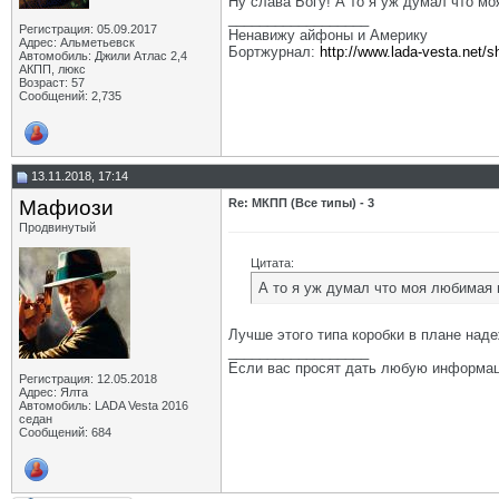
Ну слава Богу! А то я уж думал что м
__________________
Регистрация: 05.09.2017
Ненавижу айфоны и Америку
Адрес: Альметьевск
Бортжурнал:
http://www.lada-vesta.net/
Автомобиль: Джили Атлас 2,4
АКПП, люкс
Возраст: 57
Сообщений: 2,735
13.11.2018, 17:14
Мафиози
Re: МКПП (Все типы) - 3
Продвинутый
Цитата:
А то я уж думал что моя любимая 
Лучше этого типа коробки в плане над
__________________
Если вас просят дать любую информац
Регистрация: 12.05.2018
Адрес: Ялта
Автомобиль: LADA Vesta 2016
седан
Сообщений: 684