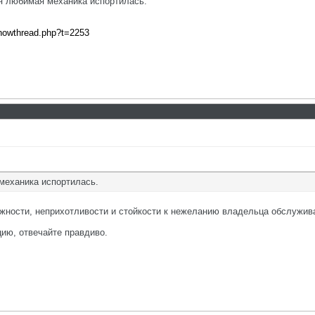
оя любимая механика испортилась.
showthread.php?t=2253
механика испортилась.
ежности, неприхотливости и стойкости к нежеланию владельца обслужив
ию, отвечайте правдиво.