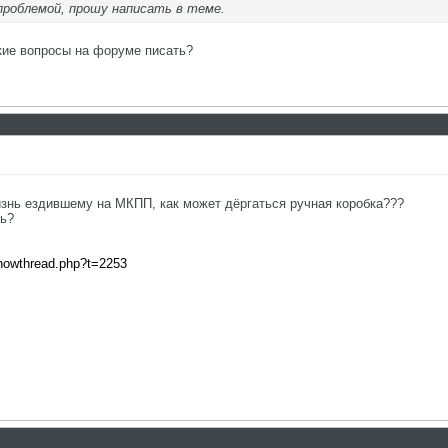
проблемой, прошу написать в теме.
акие вопросы на форуме писать?
изнь ездившему на МКПП, как может дёргаться ручная коробка???
ть?
showthread.php?t=2253