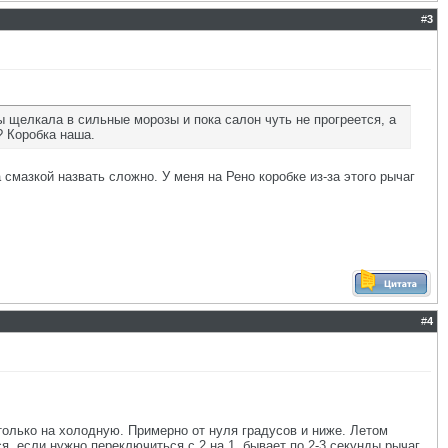
#
3
 щелкала в сильные морозы и пока салон чуть не прогреется, а
? Коробка наша.
смазкой назвать сложно. У меня на Рено коробке из-за этого рычаг
#
4
только на холодную. Примерно от нуля градусов и ниже. Летом
, если нужно переключиться с 2 на 1, бывает по 2-3 секунды рычаг