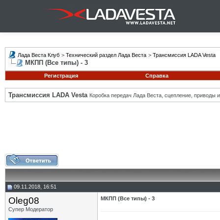
Лада Веста Клуб
>
Технический раздел Лада Веста
>
Трансмиссия LADA Vesta
МКПП (Все типы) - 3
Регистрация
Справка
Трансмиссия LADA Vesta
Коробка передач Лада Веста, сцепление, приводы и 
09.11.2018, 16:51
Oleg08
МКПП (Все типы) - 3
Супер Модератор