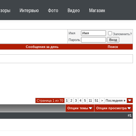
бзоры
Интервью
Фото
Видео
Магазин
Имя
Запомнить?
Пароль
Сообщения за день
Поиск
Страница 1 из 70
1
2
3
4
5
11
51
>
Последняя
»
Опции темы
Опции просмотра
#
1