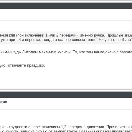
ния кпп (при включении 1 или 2 передачи), именно ручка. Прошлые зимы
 уже при - 8 и перестает когда в салоне совсем тепло. Ни у кого не было
ким-нибудь Литолом механизм кулисы. То, что там намазюкано с завода 
ию, отвечайте правдиво.
дную
ились трудности с переключением 1,2 передач в движении. Проявляется 
вую минуту, зависит думаю от температуры. Главным образом проявляется