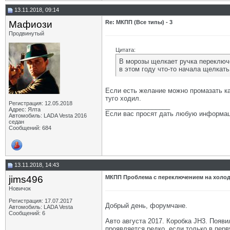
13.11.2018, 09:14
Мафиози
Re: МКПП (Все типы) - 3
Продвинутый
Цитата:
В морозы щелкает ручка переключе
в этом году что-то начала щелкать
Если есть желание можно промазать ка
туго ходил.
Регистрация: 12.05.2018
__________________
Адрес: Ялта
Если вас просят дать любую информац
Автомобиль: LADA Vesta 2016
седан
Сообщений: 684
13.11.2018, 14:43
jims496
МКПП Проблема с переключением на холо
Новичок
Регистрация: 17.07.2017
Добрый день, форумчане.
Автомобиль: LADA Vesta
Сообщений: 6
Авто августа 2017. Коробка JH3. Появ
проявляется редко, если только в пер