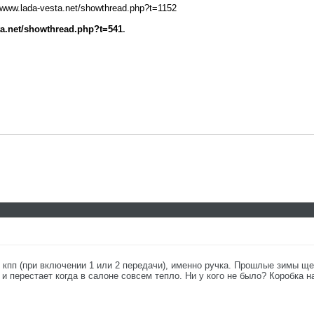
//www.lada-vesta.net/showthread.php?t=1152
ta.net/showthread.php?t=541
.
кпп (при включении 1 или 2 передачи), именно ручка. Прошлые зимы щел
 и перестает когда в салоне совсем тепло. Ни у кого не было? Коробка н