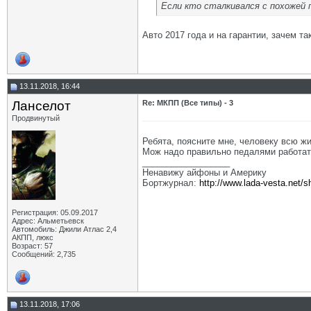
Если кто сталкивался с похожей 
Авто 2017 года и на гарантии, зачем т
13.11.2018, 16:44
Ланселот
Re: МКПП (Все типы) - 3
Продвинутый
Ребята, поясните мне, человеку всю ж
Мож надо правильно педалями работа
__________________
Ненавижу айфоны и Америку
Бортжурнал:
http://www.lada-vesta.net/
Регистрация: 05.09.2017
Адрес: Альметьевск
Автомобиль: Джили Атлас 2,4
АКПП, люкс
Возраст: 57
Сообщений: 2,735
13.11.2018, 17:06