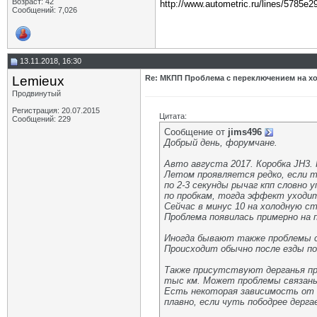
Возраст: 42
http://www.autometric.ru/lines/5785e2
Сообщений: 7,026
13.11.2018, 16:30
Lemieux
Re: МКПП Проблема с переключением на х
Продвинутый
Регистрация: 20.07.2015
Цитата:
Сообщений: 229
Сообщение от
jims496
Добрый день, форумчане.
Авто августа 2017. Коробка JH3.
Летом проявляется редко, если т
по 2-3 секунды рычаг кпп словно 
по пробкам, тогда эффект уходит
Сейчас в минус 10 на холодную с
Проблема появилась примерно на п
Иногда бывают также проблемы с 
Происходит обычно после езды по
Также присутствуют дерганья при
тыс км. Может проблемы связан
Есть некоторая зависимость от к
плавно, если чуть пободрее дерг