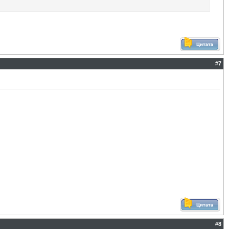
#
7
#
8