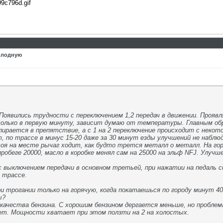
99c796d.gif
олодную
 Появились трудности с переключением 1,2 передач в движении. Проявл
олько в первую минуту, зависит думаю от температуры. Главным обр
упирается в препятствие, а с 1 на 2 переключение происходит с неко
, по трассе в минус 15-20 даже за 30 минут езды улучшений не наблю
тоя на месте рычаг ходит, как будто трется металл о металл. На го
робеге 20000, масло в коробке менял сам на 25000 на эльф NFJ. Улучше
выключением передачи в основном третьей, при нажатии на педаль сц
 трассе.
 трогании только на горячую, когда покатаешься по городу минут 40, 
ы?
ачества бензина. С хорошим бензином дергается меньше, но проблем
ает. Мощности хватает при этом ползти на 2 на холостых.