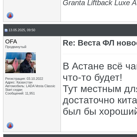
Granta Liftback Luxe 
13.05.2025, 09:50
OFA
Re: Веста ФЛ новос
Продвинутый
В Астане всё ч
что-то будет!
Регистрация: 03.10.2022
Адрес: Казахстан
Тут местным для
Автомобиль: LADA Vesta Classic
Start седан
Сообщений: 11,951
достаточно кита
был бы хороший 