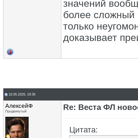
значений вообщ
более сложный 
только неугомо
доказывает пре
10.05.2025, 19:36
АлексейФ
Re: Веста ФЛ новос
Продвинутый
Цитата: