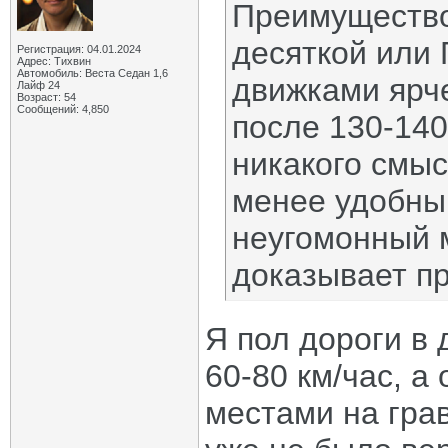
Преимущество
десяткой или 
Регистрация: 04.01.2024
Адрес: Тихвин
Автомобиль: Веста Седан 1,6
движками ярче
Лайф 24
Возраст: 54
Сообщений: 4,850
после 130-140
никакого смыс
менее удобны
неугомонный 
доказывает п
Я пол дороги в
60-80 км/час, а
местами на грав