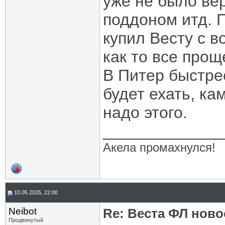
уже не было ве
поддоном итд. 
купил Весту с в
как то все прощ
В Питер быстре
будет ехать, ка
надо этого.
_____________
Акела промахнулся!
10.05.2025, 22:00
Neibot
Re: Веста ФЛ новос
Продвинутый