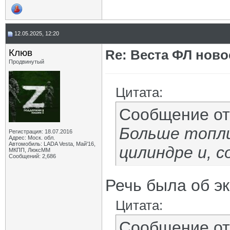
12.05.2025, 12:20
Клюв
Re: Веста ФЛ новос
Продвинутый
Цитата:
Сообщение о
Больше топли
Регистрация: 18.07.2016
Адрес: Моск. обл.
Автомобиль: LADA Vesta, Май'16,
цилиндре и, 
МКПП, ЛюксММ
Сообщений: 2,686
Речь была об эк
Цитата:
Сообщение о