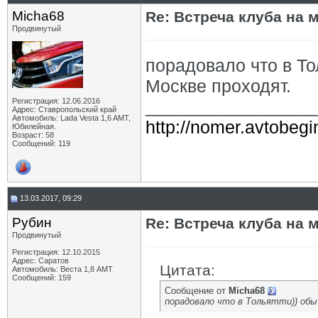
Micha68
Re: Встреча клуба на м
Продвинутый
порадовало что в То
Москве проходят.
Регистрация: 12.06.2016
_________________
Адрес: Ставропольский край
Автомобиль: Lada Vesta 1,6 AMT,
http://nomer.avtobeg
Юбилейная.
Возраст: 58
Сообщений: 119
13.03.2017, 09:29
Рубин
Re: Встреча клуба на м
Продвинутый
Регистрация: 12.10.2015
Адрес: Саратов
Цитата:
Автомобиль: Веста 1,8 АМТ
Сообщений: 159
Сообщение от
Micha68
порадовало что в Тольятти)) обы