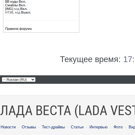
BB коды
Вкл.
Смайлы
Вкл.
[IMG]
код
Вкл.
HTML код
Выкл.
Правила форума
Текущее время:
17
ЛАДА ВЕСТА (LADA VES
Новости
·
Отзывы
·
Тест-драйвы
·
Статьи
·
Интервью
·
Фото
·
Ви