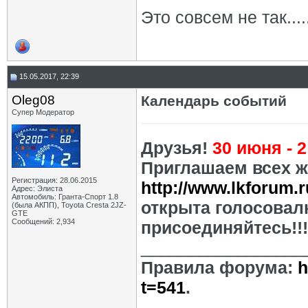
Это совсем не так....
15.05.2017, 22:39
Oleg08
Календарь событий
Супер Модератор
Друзья!
30 июня - 
Приглашаем всех ж
Регистрация: 28.06.2015
http://www.lkforum.
Адрес: Элиста
Автомобиль: Гранта-Спорт 1.8
открыта голосовал
(была АКПП), Toyota Cresta 2JZ-
GTE
Сообщений: 2,934
присоединяйтесь!!!
_________________
Правила форума:
h
t=541
.