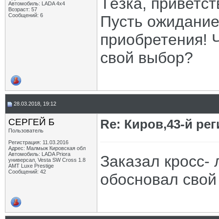
Тёзка, приветст
Автомобиль: LADA 4х4
Возраст: 57
Сообщений: 6
Пусть ожидание
приобретения! 
свой выбор?
28.03.2018, 19:12
СЕРГЕЙ Б
Re: Киров,43-й ре
Пользователь
Регистрация: 11.03.2016
Адрес: Малмыж Кировская обл
Автомобиль: LADA Priora
Заказал кросс-
универсал, Vesta SW Cross 1.8
АМТ Luxe Prestige
Сообщений: 42
обосновал свой