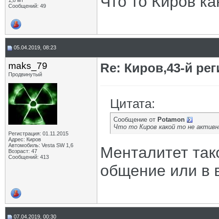
Что то Киров ка
1,8 мт
Сообщений: 49
05.04.2019, 08:23
maks_79
Re: Киров,43-й ре
Продвинутый
Цитата:
Сообщение от
Potamon
Что то Киров какой то не активн
Регистрация: 01.11.2015
Адрес: Киров
Автомобиль: Vesta SW 1,6
Менталитет так
Возраст: 47
Сообщений: 413
общение или в 
07.04.2019, 00:30