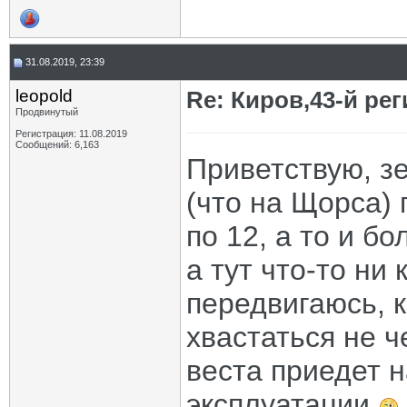
31.08.2019, 23:39
leopold
Re: Киров,43-й ре
Продвинутый
Регистрация: 11.08.2019
Сообщений: 6,163
Приветствую, з
(что на Щорса)
по 12, а то и бо
а тут что-то ни 
передвигаюсь, к
хвастаться не ч
веста приедет н
эксплуатации