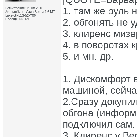
1. там же руль
Регистрация: 19.08.2016
Автомобиль: Лада Веста 1.6 MT
Luxe GFL13-52-Y00
2. обгонять не 
Сообщений: 69
3. клиренс миз
4. в поворотах 
5. и мн. др.
1. Дискомфорт 
машиной, сейча
2.Сразу докупи
обгона (информа
подключил сам.
3. Клиренс у Ве