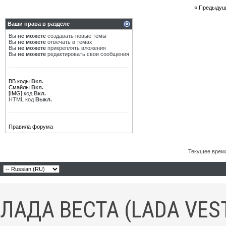
«
Предыдущ
Ваши права в разделе
Вы
не можете
создавать новые темы
Вы
не можете
отвечать в темах
Вы
не можете
прикреплять вложения
Вы
не можете
редактировать свои сообщения
BB коды
Вкл.
Смайлы
Вкл.
[IMG]
код
Вкл.
HTML код
Выкл.
Правила форума
Текущее врем
ЛАДА ВЕСТА (LADA VES