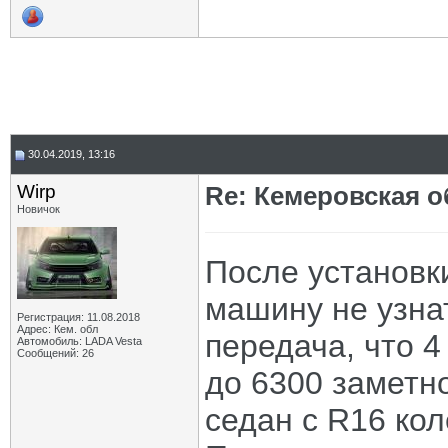
30.04.2019, 13:16
Wirp
Re: Кемеровская о
Новичок
После установки
машину не узнат
Регистрация: 11.08.2018
Адрес: Кем. обл
передача, что 4
Автомобиль: LADA Vesta
Сообщений: 26
до 6300 заметн
седан с R16 кол