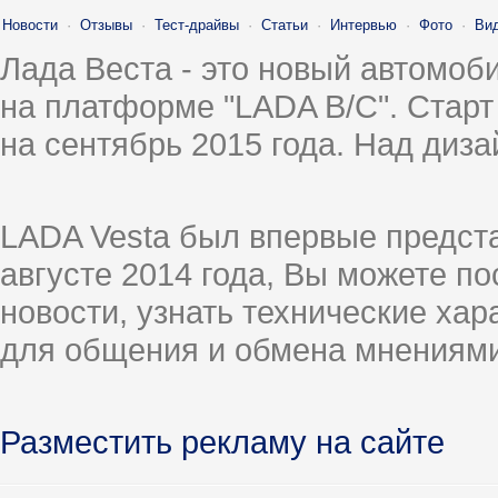
Новости
·
Отзывы
·
Тест-драйвы
·
Статьи
·
Интервью
·
Фото
·
Ви
Лада Веста - это новый автомо
на платформе "LADA B/C". Старт
на сентябрь 2015 года. Над диз
LADA Vesta был впервые предст
августе 2014 года, Вы можете п
новости, узнать технические ха
для общения и обмена мнениями
Разместить рекламу на сайте