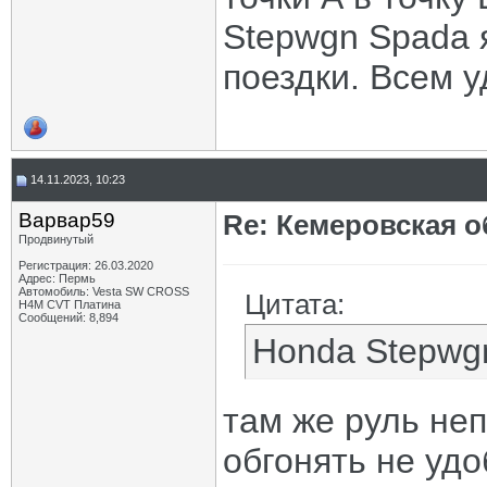
Stepwgn Spada 
поездки. Всем у
14.11.2023, 10:23
Варвар59
Re: Кемеровская о
Продвинутый
Регистрация: 26.03.2020
Адрес: Пермь
Автомобиль: Vesta SW CROSS
Цитата:
H4M CVT Платина
Сообщений: 8,894
Honda Stepwg
там же руль не
обгонять не удо