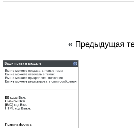
«
Предыдущая т
Ваши права в разделе
Вы
не можете
создавать новые темы
Вы
не можете
отвечать в темах
Вы
не можете
прикреплять вложения
Вы
не можете
редактировать свои сообщения
BB коды
Вкл.
Смайлы
Вкл.
[IMG]
код
Вкл.
HTML код
Выкл.
Правила форума