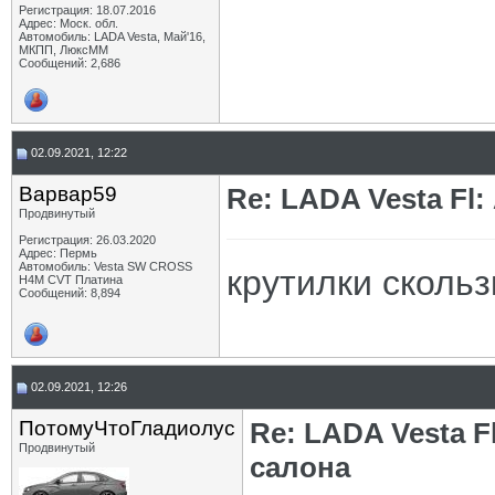
Регистрация: 18.07.2016
Адрес: Моск. обл.
Автомобиль: LADA Vesta, Май'16,
МКПП, ЛюксММ
Сообщений: 2,686
02.09.2021, 12:22
Варвар59
Re: LADA Vesta Fl
Продвинутый
Регистрация: 26.03.2020
Адрес: Пермь
Автомобиль: Vesta SW CROSS
крутилки скользк
H4M CVT Платина
Сообщений: 8,894
02.09.2021, 12:26
ПотомуЧтоГладиолус
Re: LADA Vesta 
Продвинутый
салона