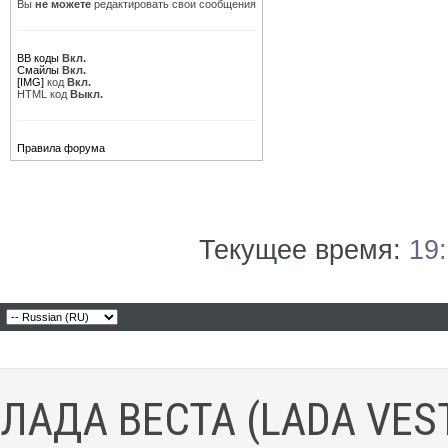
Вы
не можете
редактировать свои сообщения
BB коды
Вкл.
Смайлы
Вкл.
[IMG]
код
Вкл.
HTML код
Выкл.
Правила форума
Текущее время:
19
ЛАДА ВЕСТА (LADA VES