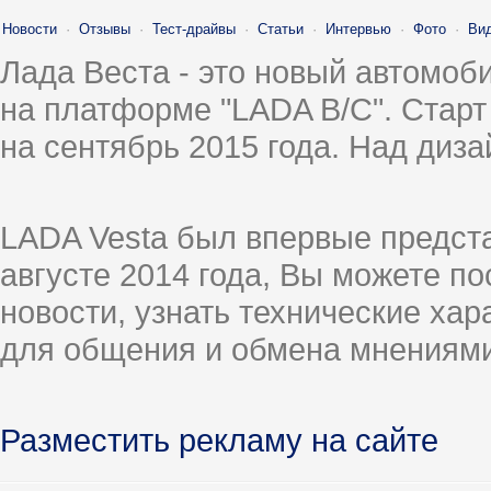
Новости
·
Отзывы
·
Тест-драйвы
·
Статьи
·
Интервью
·
Фото
·
Ви
Лада Веста - это новый автомо
на платформе "LADA B/C". Старт
на сентябрь 2015 года. Над диз
LADA Vesta был впервые предст
августе 2014 года, Вы можете п
новости, узнать технические ха
для общения и обмена мнениями
Разместить рекламу на сайте