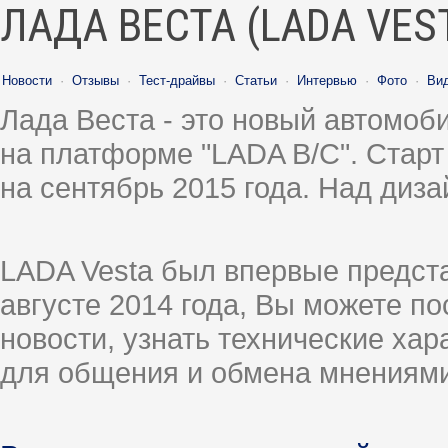
ЛАДА ВЕСТА (LADA VES
Новости
·
Отзывы
·
Тест-драйвы
·
Статьи
·
Интервью
·
Фото
·
Ви
Лада Веста - это новый автомо
на платформе "LADA B/C". Старт
на сентябрь 2015 года. Над диз
LADA Vesta был впервые предст
августе 2014 года, Вы можете п
новости, узнать технические ха
для общения и обмена мнениями