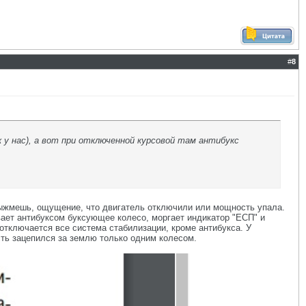
#
8
 у нас), а вот при отключенной курсовой там антибукс
 выжмешь, ощущение, что двигатель отключили или мощность упала.
вает антибуксом буксующее колесо, моргает индикатор "ЕСП" и
 отключается все система стабилизации, кроме антибукса. У
есть зацепился за землю только одним колесом.