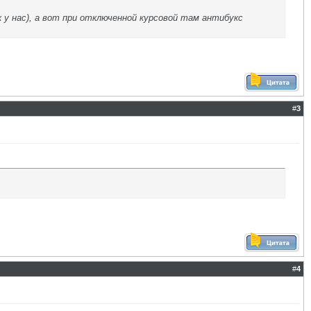
 у нас), а вот при отключенной курсовой там антибукс
#
3
#
4