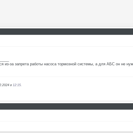
_____
я из-за запрета работы насоса тормозной системы, а для АБС он не ну
2.2024 в
12:15
.