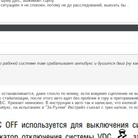
по шуму ДВС, выжимает сцепу.
 ситуациях я не спокоен, потому не до расследований, выехать бы ..
ю рабочей системе там срабатывает антибукс и душится двиг (ну как
.
упо останавливается, даже глохло по моему, если вовремя сцепление не
 стабилизации, после этого авто едет без проблем в гору и притормажи
С. Хрюкает немножко. В инструкции к авто так и написано, что кнопкой
ибукс, на испытаниях в "За Рулем" Икстрейл съехал с трех катков, то 