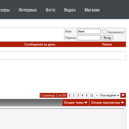
бзоры
Интервью
Фото
Видео
Магазин
Имя
Запомнить?
Пароль
Сообщения за день
Поиск
Страница 1 из 50
1
2
3
4
5
11
>
Последняя
»
Опции темы
Опции просмотра