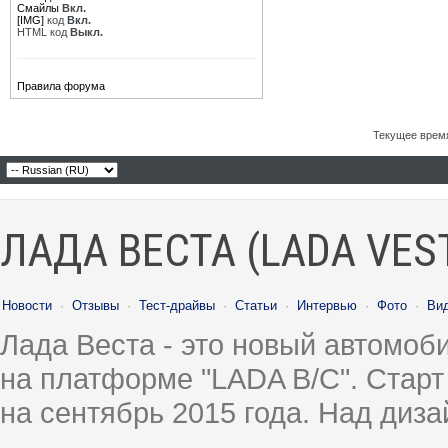
Смайлы
Вкл.
[IMG]
код
Вкл.
HTML код
Выкл.
Правила форума
Текущее врем
ЛАДА ВЕСТА (LADA VES
Новости
·
Отзывы
·
Тест-драйвы
·
Статьи
·
Интервью
·
Фото
·
Ви
Лада Веста - это новый автомо
на платформе "LADA B/C". Старт
на сентябрь 2015 года. Над диз