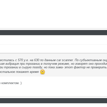
местилась с 570 у.е. на 630 по данным car scanner. По субъективным 
ая вибрация при трогании в ползучем режиме, но говорят оно проходи
ри трогании в сырую погоду, но пока зима- этот фактор не проверить
 остальное покажет время
 комплектом. )