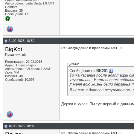
Автомобиль: Lada Vesta 1.8 AMT
Comfort
Возраст: 35
Сообщений: 131
21.02.2025, 10:59
BigKot
Re: Обсуждение и проблемы АМТ - 5
Продвинутый
Регистрация: 22.02.2016
Цитата:
Адрес: Новосибирск
Автомобиль: СВ Кросс 1.8АМТ
Сообщение от
BK201
Люкс ММ
Точка касания после адаптации с
Возраст: 48
улучшилась. Есть совсем небольш
Сообщений: 10,097
У меня всю жизнь были дёрганья п
В целом я доволен результатом,
Держи в курсе. Ты тут первый с данным
16.03.2025, 18:07
Re: Обсуждение и проблемы АМТ - 5