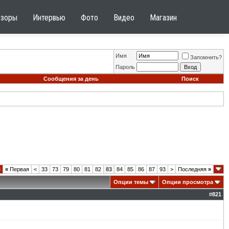
бзоры
Интервью
Фото
Видео
Магазин
Имя
Запомнить?
Пароль
Сообщения за день
Поиск
8
«
Первая
<
33
73
79
80
81
82
83
84
85
86
87
93
>
Последняя
»
Опции темы
Опции просмотра
#
821