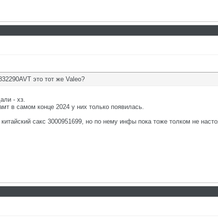
832290AVT это тот же Valeo?
ли - хз.
 амт в самом конце 2024 у них только появилась.
ко китайский сакс 3000951699, но по нему инфы пока тоже толком не нас