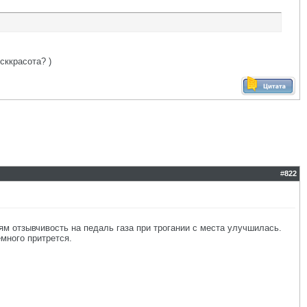
сккрасота? )
#
822
ям отзывчивость на педаль газа при трогании с места улучшилась.
много притрется.