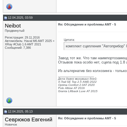
12.04.2025, 03:59
Neibot
Re: Обсуждение и проблемы АМТ - 5
Продвинутый
Регистрация: 29.11.2016
Цитата:
Автомобиль: Haval M6 AMT 2025 +
XRay #Club 1.6 AMT 2021
комплект сцепления "Автоприбор" 
Сообщений: 7,386
Завод тот же. Что там наимпортозамеща
Отзывов пока особо нет, сцепа под 1.8
Из альтернатив без колхозинга - толь
__________________
Дела давно минувших дней:
X-Trail SE Top 2.5 AWD 2022
Optima Comfort 2.0AT 2020
Polo Allstar AT 2016
Granta Liftback Luxe AT 2015
12.04.2025, 05:13
Севрюков Евгений
Re: Обсуждение и проблемы АМТ - 5
Новичок