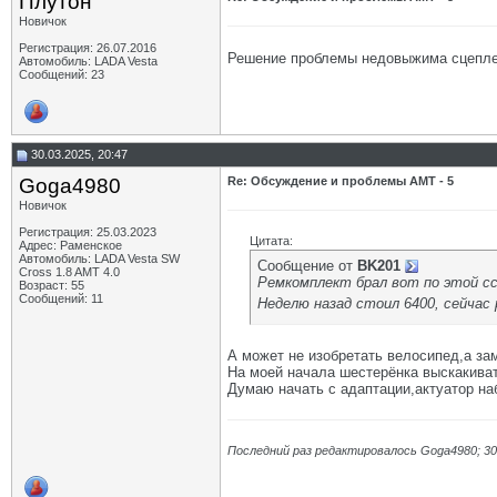
Плутон
Новичок
Регистрация: 26.07.2016
Решение проблемы недовыжима сцеплен
Автомобиль: LADA Vesta
Сообщений: 23
30.03.2025, 20:47
Goga4980
Re: Обсуждение и проблемы АМТ - 5
Новичок
Регистрация: 25.03.2023
Цитата:
Адрес: Раменское
Автомобиль: LADA Vesta SW
Сообщение от
BK201
Cross 1.8 AMT 4.0
Ремкомплект брал вот по этой с
Возраст: 55
Сообщений: 11
Неделю назад стоил 6400, сейчас
А может не изобретать велосипед,а з
На моей начала шестерёнка выскакиват
Думаю начать с адаптации,актуатор на
Последний раз редактировалось Goga4980; 30