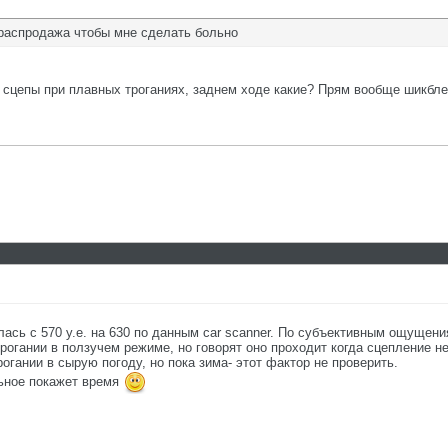
 распродажа чтобы мне сделать больно
сцепы при плавных троганиях, заднем ходе какие? Прям вообще шикбле
ась с 570 у.е. на 630 по данным car scanner. По субъективным ощущени
рогании в ползучем режиме, но говорят оно проходит когда сцепление не
огании в сырую погоду, но пока зима- этот фактор не проверить.
льное покажет время