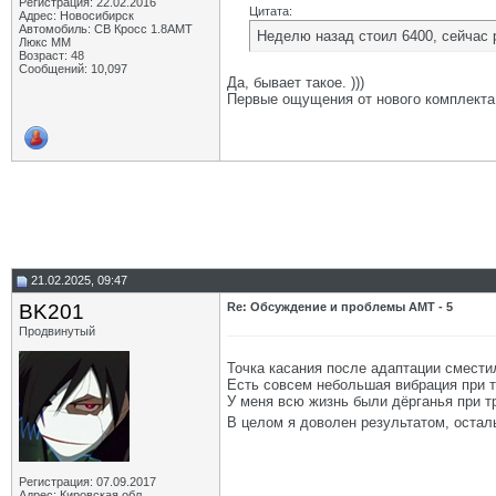
Регистрация: 22.02.2016
Цитата:
Адрес: Новосибирск
Автомобиль: СВ Кросс 1.8АМТ
Неделю назад стоил 6400, сейчас
Люкс ММ
Возраст: 48
Сообщений: 10,097
Да, бывает такое. )))
Первые ощущения от нового комплекта 
21.02.2025, 09:47
BK201
Re: Обсуждение и проблемы АМТ - 5
Продвинутый
Точка касания после адаптации сместил
Есть совсем небольшая вибрация при т
У меня всю жизнь были дёрганья при тр
В целом я доволен результатом, оста
Регистрация: 07.09.2017
Адрес: Кировская обл.