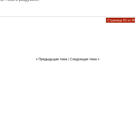
Страница 83 из 9
«
Предыдущая тема
|
Следующая тема
»