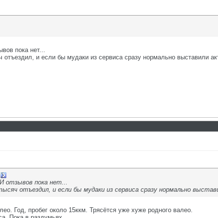
вов пока нет...
ч отъездил, и если бы мудаки из сервиса сразу нормально выставили ак
И отзывов пока нет...
0 тысяч отъездил, и если бы мудаки из сервиса сразу нормально выста
лео. Год, пробег около 15ккм. Трясётся уже хуже родного валео.
а. Пока в раздумьях.