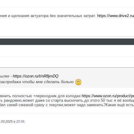
ия и щелкания актуатора без значительных затрат.
https://www.drive2.r
сылке -
https://ozon.ru/t/nR8jmDQ
 распродажа чтобы мне сделать больно
аменить полностью +переходник для колодки
https://www.ozon.ru/product/pr
ь рандомно,может даже со старта выскочить,до этого 50 тыс я её вооб
бил синей смазкой сразу с покупки,может надо заменить?Какие ещё есть 
.03.2025 в
20:58
.