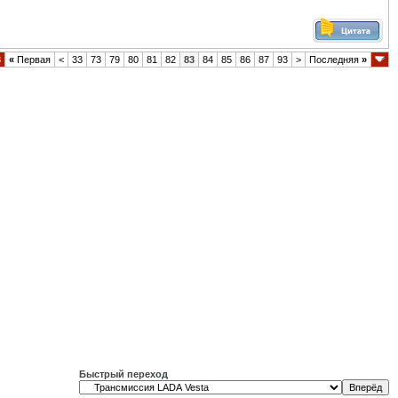
8
«
Первая
<
33
73
79
80
81
82
83
84
85
86
87
93
>
Последняя
»
Быстрый переход