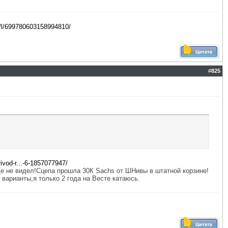
u/l/699780603158994810/
#
825
ivod-r...-6-1857077947/
ще не видел!Сцепа прошла 30К Sachs от ШНивы в штатной корзине!
варианты,я только 2 года на Весте катаюсь.