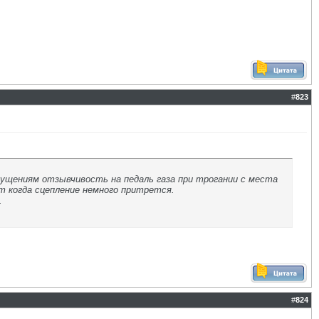
#
823
ощущениям отзывчивость на педаль газа при трогании с места
т когда сцепление немного притрется.
.
#
824