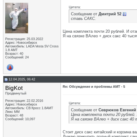
Цитата:
Сообщение от
Дмитрий 52
ставь САКС.
Цена комплекта почти 20 рублей. И отзы
Я на связке ВАлео + диск сакс 40 тыся
Регистрация: 25.03.2022
Адрес: Новосибирск
Автомобиль: LADA Vesta SV Cross
1.8 АМТ
Возраст: 40
Сообщений: 24
12.04.2025, 06:42
BigKot
Re: Обсуждение и проблемы АМТ - 5
Продвинутый
Регистрация: 22.02.2016
Цитата:
Адрес: Новосибирск
Автомобиль: СВ Кросс 1.8АМТ
Сообщение от
Севрюков Евгений
Люкс ММ
Цена комплекта почти 20 рублей. 
Возраст: 48
Я на связке ВАлео + диск сакс 4
Сообщений: 10,097
Стоит диск сакс китайский и корзина ва
Думаю прикупить полный комплект сакс