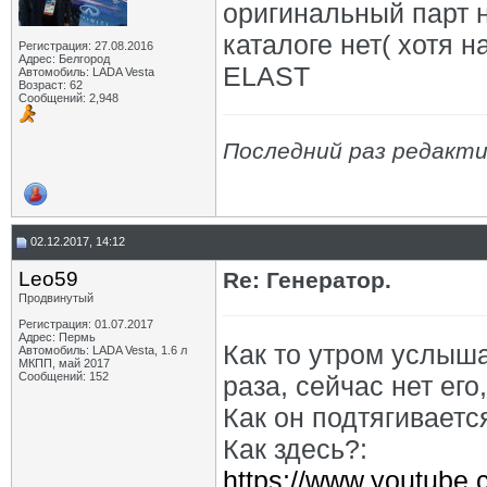
оригинальный парт 
каталоге нет( хотя н
Регистрация: 27.08.2016
Адрес: Белгород
ELAST
Автомобиль: LADA Vesta
Возраст: 62
Сообщений: 2,948
Последний раз редакти
02.12.2017, 14:12
Leo59
Re: Генератор.
Продвинутый
Регистрация: 01.07.2017
Адрес: Пермь
Как то утром услыша
Автомобиль: LADA Vesta, 1.6 л
МКПП, май 2017
Сообщений: 152
раза, сейчас нет его,
Как он подтягиваетс
Как здесь?:
https://www.youtube