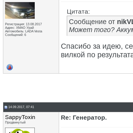
Цитата:
Сообщение от
nikV
Регистрация: 13.08.2017
Адрес: ХМАО Урай
Может того? Акку
Автомобиль: LADA Vesta
Сообщений: 6
Спасибо за идею, се
вилкой по результат
14.09.2017, 07:41
SappyToxin
Re: Генератор.
Продвинутый