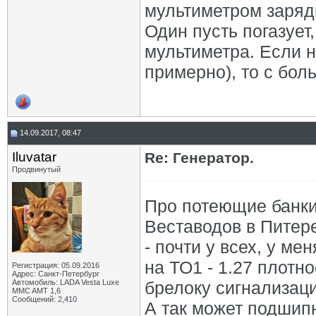
мультиметром заряд
Один пусть погазует
мультиметра. Если 
примерно), то с бол
14.09.2017, 08:47
Iluvatar
Re: Генератор.
Продвинутый
Про потеющие банки 
Веставодов в Питер
- почти у всех, у м
на ТО1 - 1.27 плотн
Регистрация: 05.09.2016
Адрес: Санкт-Петербург
Автомобиль: LADA Vesta Luxe
брелоку сигнализаци
MMC AMT 1,6
Сообщений: 2,410
А так может подшип