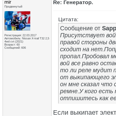
mir
Re: Генератор.
Продвинутый
Цитата:
Сообщение от
Sapp
Присутствует вой 
Регистрация: 22.03.2017
Автомобиль: Nissan X-trail Т32 2,5
правой стороны дв
4wd cvt (2021)
Возраст: 60
сходит на нет.Поп
Сообщений: 606
пропал.Пробовал м
вой все равно ост
то ли реле мудит 
от выкипающего э
он мне сказал что 
ремне.У кого есть
отпишитесь как ее
Если выкипает элект