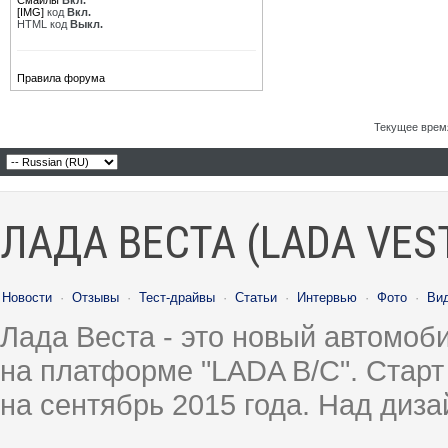
Смайлы
Вкл.
[IMG]
код
Вкл.
HTML код
Выкл.
Правила форума
Текущее врем
ЛАДА ВЕСТА (LADA VES
Новости
·
Отзывы
·
Тест-драйвы
·
Статьи
·
Интервью
·
Фото
·
Ви
Лада Веста - это новый автомо
на платформе "LADA B/C". Старт
на сентябрь 2015 года. Над диз