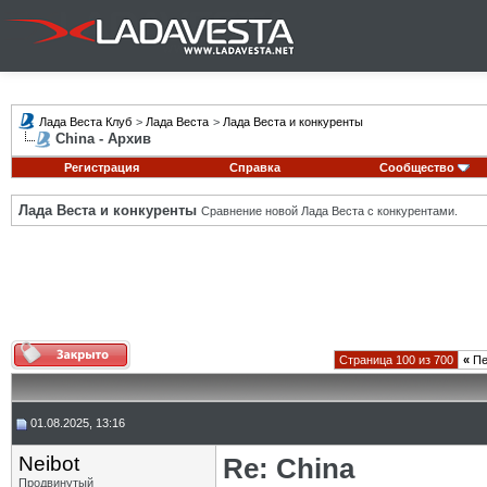
Лада Веста Клуб
>
Лада Веста
>
Лада Веста и конкуренты
China - Архив
Регистрация
Справка
Сообщество
Лада Веста и конкуренты
Сравнение новой Лада Веста с конкурентами.
Страница 100 из 700
«
Пе
01.08.2025, 13:16
Neibot
Re: China
Продвинутый