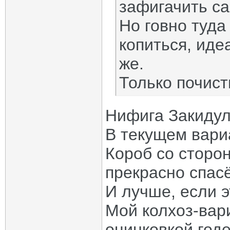
зафигачить са
Но говно туда
копиться, иде
же.
Только почист
Нифига Закидул
В текущем вариа
Короб со сторо
прекрасно спасё
И лучше, если э
Мой колхоз-вар
оцинковкой год