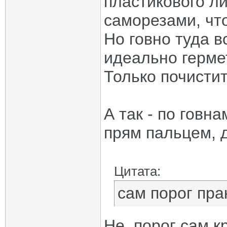
пластикового л
саморезами, чт
Но говно туда в
идеально герме
Только почистит
А так - по говн
прям пальцем, д
Цитата:
сам порог пра
Не, порог сам к