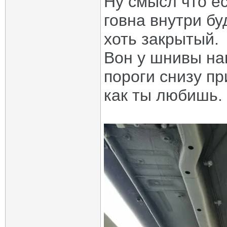
Ну смысл что ес
говна внутри бу
хоть закрытый.
Вон у шнивы на
пороги снизу п
как ты любишь.