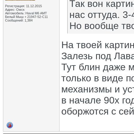
Так вон карти
Регистрация: 11.12.2015
Адрес: Омск
нас оттуда. 3-
Автомобиль: Haval M6 АМТ
Белый Мыш + 21947-52-С11
Сообщений: 1,384
Но вообще тво
На твоей картин
Залезь под Лав
Тут блин даже м
только в виде п
механизмы и ус
в начале 90х г
оборжотся с сей