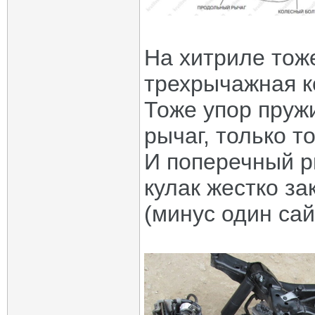
На хитриле тож
трехрычажная к
Тоже упор пруж
рычаг, только т
И поперечный ры
кулак жестко з
(минус один сай