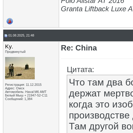
Polo Allstar AT 2016
Granta Liftback Luxe 
01.08.2025, 21:48
Ky.
Re: China
Продвинутый
Цитата:
Что там два б
Регистрация: 11.12.2015
Адрес: Омск
держат мертв
Автомобиль: Haval M6 АМТ
Белый Мыш + 21947-52-С11
Сообщений: 1,384
когда это изо
производстве 
Там другой во