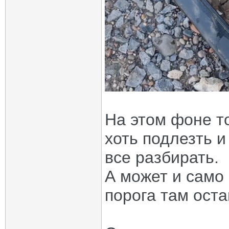
На этом фоне то
хоть подлезть и
все разбирать.
А может и само
порога там ост