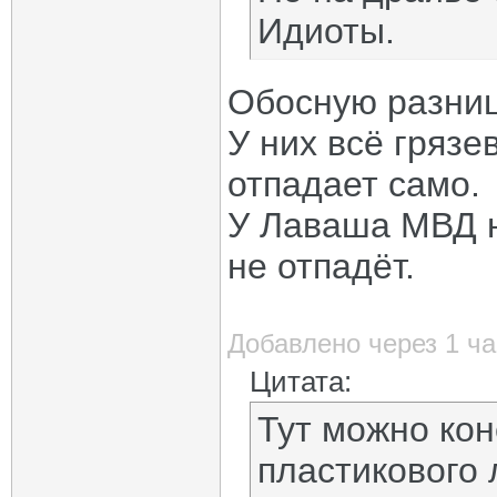
Идиоты.
Обосную разниц
У них всё гряз
отпадает само.
У Лаваша МВД н
не отпадёт.
Добавлено через 1 ча
Цитата:
Тут можно кон
пластикового 