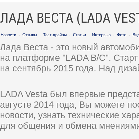
ЛАДА ВЕСТА (LADA VES
Новости
·
Отзывы
·
Тест-драйвы
·
Статьи
·
Интервью
·
Фото
·
Ви
Лада Веста - это новый автомо
на платформе "LADA B/C". Старт
на сентябрь 2015 года. Над диз
LADA Vesta был впервые предст
августе 2014 года, Вы можете п
новости, узнать технические ха
для общения и обмена мнениями