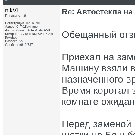
nikVL
Re: Автостекла на
Продвинутый
Регистрация: 02.04.2016
Адрес: С-Пб,Колпино
Автомобиль: LADA Vesta АМТ
Обещанный отз
Комфорт,LADA Vesta SV 1.6 АМТ
Комфорт
Возраст: 55
Сообщений: 2,787
Приехал на зам
Машину взяли в
назначенного в
Время коротал 
комнате ожидан
Перед заменой 