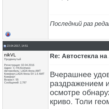
Последний раз реда
23.04.2017, 14:51
nikVL
Re: Автостекла на
Продвинутый
Регистрация: 02.04.2016
Адрес: С-Пб,Колпино
Автомобиль: LADA Vesta АМТ
Вчерашнее удо
Комфорт,LADA Vesta SV 1.6 АМТ
Комфорт
Возраст: 55
раздражением и
Сообщений: 2,787
осмотре обнару
криво. Толи гео