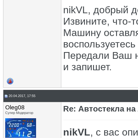
nikVL, добрый д
Извините, что-т
Машину оставля
воспользуетесь
Передали Ваш н
и запишет.
20.04.2017, 17:55
Oleg08
Re: Автостекла на
Супер Модератор
nikVL
, с вас оп