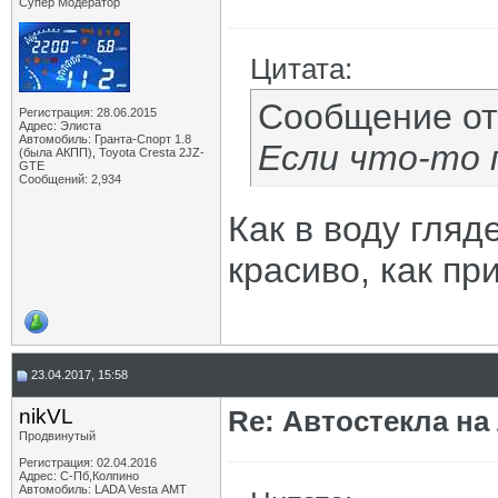
Супер Модератор
Цитата:
Сообщение о
Регистрация: 28.06.2015
Адрес: Элиста
Автомобиль: Гранта-Спорт 1.8
Если что-то 
(была АКПП), Toyota Cresta 2JZ-
GTE
Сообщений: 2,934
Как в воду гляд
красиво, как пр
23.04.2017, 15:58
nikVL
Re: Автостекла на
Продвинутый
Регистрация: 02.04.2016
Адрес: С-Пб,Колпино
Автомобиль: LADA Vesta АМТ