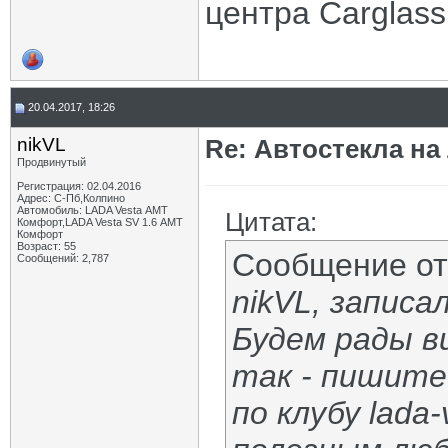
центра Carglass
20.04.2017, 18:26
nikVL
Re: Автостекла на
Продвинутый
Регистрация: 02.04.2016
Адрес: С-Пб,Колпино
Автомобиль: LADA Vesta АМТ
Цитата:
Комфорт,LADA Vesta SV 1.6 АМТ
Комфорт
Возраст: 55
Сообщение о
Сообщений: 2,787
nikVL, записа
Будем рады в
так - пишите
по клубу lada