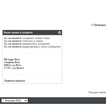
«
Предыдущ
Ваши права в разделе
Вы
не можете
создавать новые темы
Вы
не можете
отвечать в темах
Вы
не можете
прикреплять вложения
Вы
не можете
редактировать свои сообщения
BB коды
Вкл.
Смайлы
Вкл.
[IMG]
код
Вкл.
HTML код
Выкл.
Правила форума
Текущее врем