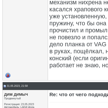
механизм нихрена не
касался храпового к
уже установленную, 
пружину, что бы она
прочистил и промыл 
не повезло и попалс
дело планка от VAG
в руках, пощёлкал, 
конский (если ориги
работает не знаю, н
31.05.2023, 21:58
дим димыч
Re: что от чего подхо
Продвинутый
Регистрация: 23.05.2023
Автомобиль: LADA Vesta