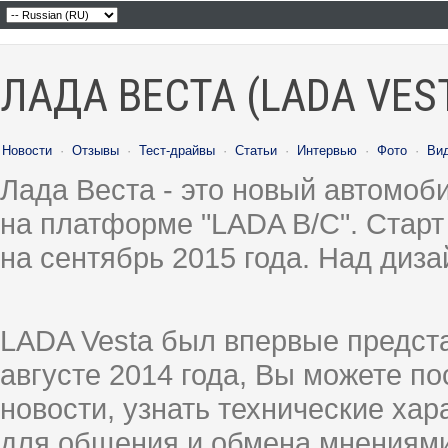
ЛАДА ВЕСТА (LADA VES
Новости
·
Отзывы
·
Тест-драйвы
·
Статьи
·
Интервью
·
Фото
·
Ви
Лада Веста - это новый автомо
на платформе "LADA B/C". Старт
на сентябрь 2015 года. Над диз
LADA Vesta был впервые предст
августе 2014 года, Вы можете п
новости, узнать технические ха
для общения и обмена мнениями