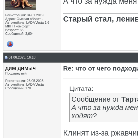
А что за нужда мен
_________________
Регистрация: 04.01.2019
Старый стал, лени
Адрес: Омская область
Автомобиль: LADA Vesta 1,6
МКПП комфорт
Возраст: 65
Сообщений: 3,604
01.06.2023, 16:18
дим димыч
Re: что от чего подхо
Продвинутый
Регистрация: 23.05.2023
Автомобиль: LADA Vesta
Цитата:
Сообщений: 170
Сообщение от
Тарт
А что за нужда ме
ходят?
Клинят из-за ржавчи