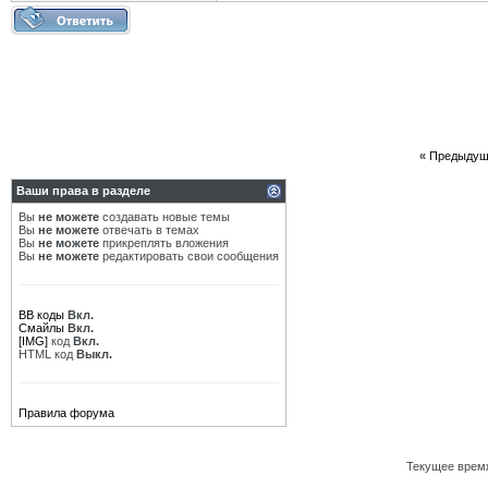
«
Предыдущ
Ваши права в разделе
Вы
не можете
создавать новые темы
Вы
не можете
отвечать в темах
Вы
не можете
прикреплять вложения
Вы
не можете
редактировать свои сообщения
BB коды
Вкл.
Смайлы
Вкл.
[IMG]
код
Вкл.
HTML код
Выкл.
Правила форума
Текущее врем