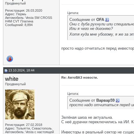
Продвинутый
Регистрация: 26.03.2020
Цитата:
Адрес: Пермь
Автомобиль: Vesta SW CROSS
Сообщение от
OFA
H4M CVT Платина
Они с дуба рухнули или специаль
Сообщений: 8,894
Или я чего не догоняю?
Хотя куда мне убогому, я же за 
просто надо отчитаться перед инвесто
13.10.2024, 18:44
white
Re: АвтоВАЗ новости.
Продвинутый
Цитата:
Сообщение от
Варвар59
просто надо отчитаться перед и
Зелёная шиза не актуальна.
С неё дурачки переключились на ИИ. Ко
Регистрация: 27.02.2018
Адрес: Тольятти, Севастополь.
Инвесторы в реальный сектор не суще
Автомобиль: Vesta с настоящей