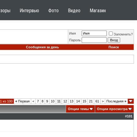
бзоры
Интервью
Фото
Видео
Магазин
Имя
Запомнить?
Пароль
Сообщения за день
Поиск
1 из 100
«
Первая
<
7
8
9
10
11
12
13
14
15
21
61
>
Последняя
»
Опции темы
Опции просмотра
#
101