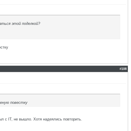
аться этой поделкой?
естку
#
108
леную повестку
ыл с IT, не вышло. Хотя надеялись повторить.