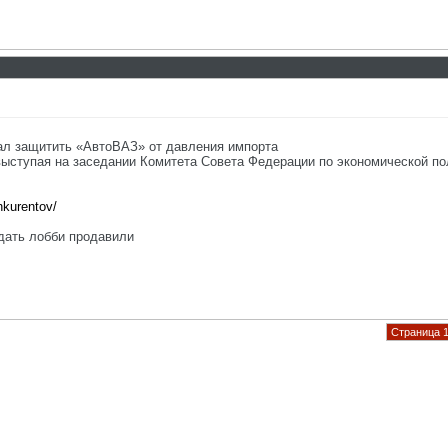
ал защитить «АвтоВАЗ» от давления импорта
ыступая на заседании Комитета Совета Федерации по экономической по
onkurentov/
дать лобби продавили
Страница 1