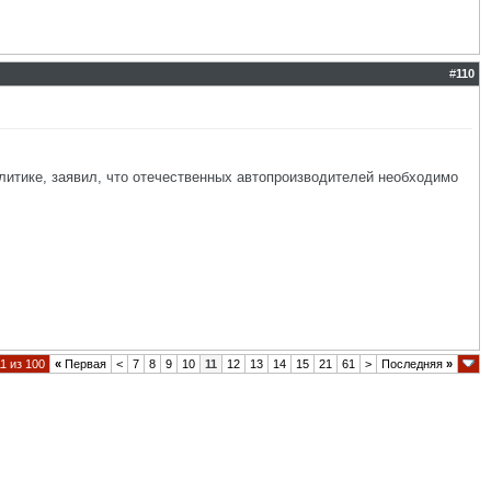
#
110
литике, заявил, что отечественных автопроизводителей необходимо
1 из 100
«
Первая
<
7
8
9
10
11
12
13
14
15
21
61
>
Последняя
»