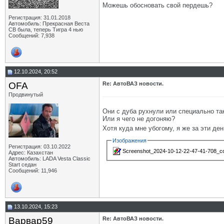
Можешь обосновать свой пердешь?
Регистрация: 31.01.2018
Автомобиль: Прекрасная Веста
СВ была, теперь Тигра 4 нью
Сообщений: 7,938
12.10.2024, 20:52
OFA
Re: АвтоВАЗ новости.
Продвинутый
Они с дуба рухнули или специально та
Или я чего не догоняю?
Хотя куда мне убогому, я же за эти д
Изображения
Регистрация: 03.10.2022
Screenshot_2024-10-12-22-47-41-708_co
Адрес: Казахстан
Автомобиль: LADA Vesta Classic
Start седан
Сообщений: 11,946
13.10.2024, 15:23
Варвар59
Re: АвтоВАЗ новости.