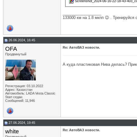
Screenshot_2024-06-16-22-18-43-403_co
__________________
133000 км на 1.8 мкпп 😉 . Тренируйся 
26.06.2024, 16:45
OFA
Re: АвтоВАЗ новости.
Продвинутый
А куда пластиковая Нива делась? Прико
Регистрация: 03.10.2022
Адрес: Казахстан
Автомобиль: LADA Vesta Classic
Start седан
Сообщений: 11,946
27.06.2024, 19:45
white
Re: АвтоВАЗ новости.
Продвинутый