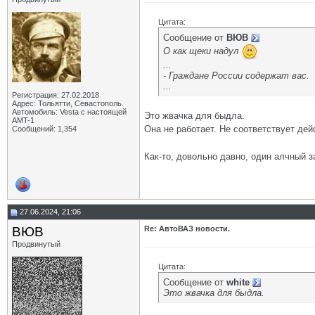
Цитата:
Сообщение от
ВЮВ
О как щеки надул
...
- Граждане России содержат вас.
...
Регистрация: 27.02.2018
Адрес: Тольятти, Севастополь.
Автомобиль: Vesta с настоящей
Это жвачка для быдла.
AMT-1
Она не работает. Не соответствует де
Сообщений: 1,354
Как-то, довольно давно, один алчный 
27.06.2024, 21:06
ВЮВ
Re: АвтоВАЗ новости.
Продвинутый
Цитата:
Сообщение от
white
Это жвачка для быдла.