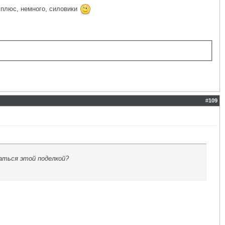
 плюс, немного, силовики
#
109
аться этой поделкой?