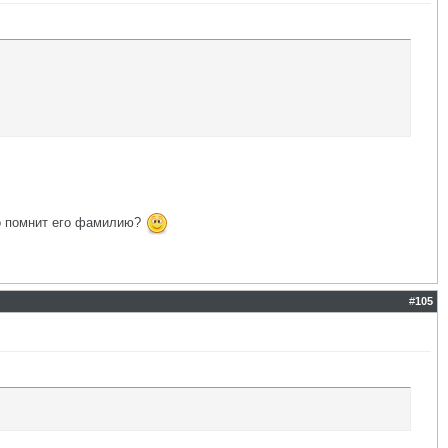
то помнит его фамилию?
#
105