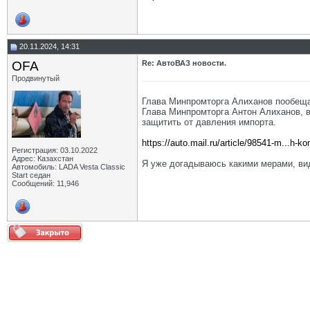
20.11.2024, 14:31
OFA
Re: АвтоВАЗ новости.
Продвинутый
Глава Минпромторга Алиханов пообещ
Глава Минпромторга Антон Алиханов, в
защитить от давления импорта.
https://auto.mail.ru/article/98541-m...h-k
Регистрация: 03.10.2022
Адрес: Казахстан
Я уже догадываюсь какими мерами, ви
Автомобиль: LADA Vesta Classic
Start седан
Сообщений: 11,946