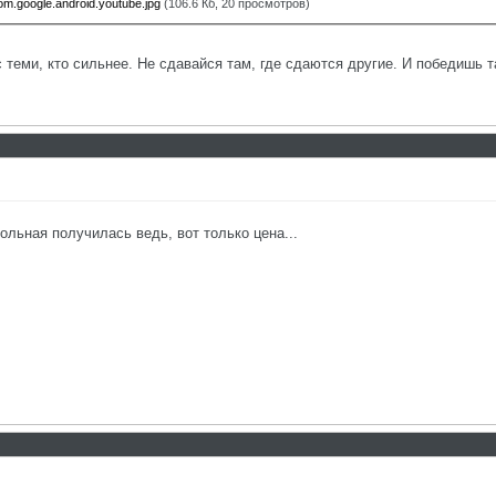
m.google.android.youtube.jpg
(106.6 Кб, 20 просмотров)
с теми, кто сильнее. Не сдавайся там, где сдаются другие. И победишь т
льная получилась ведь, вот только цена...