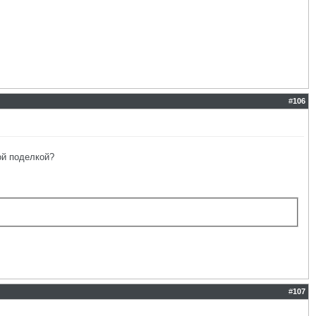
#
106
ой поделкой?
#
107