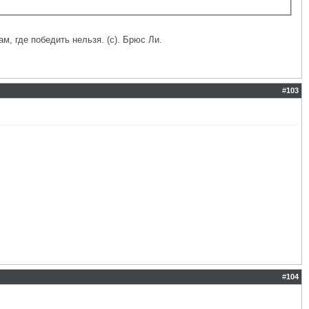
ам, где победить нельзя. (с). Брюс Ли.
#
103
#
104