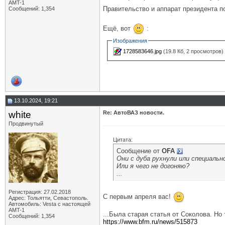
AMT-1
Правительство и аппарат президента п
Сообщений: 1,354
Ещё, вот
:
Изображения
1728583646.jpg
(19.8 Кб, 2 просмотров)
13.10.2024, 19:21
white
Re: АвтоВАЗ новости.
Продвинутый
Цитата:
Сообщение от
OFA
Они с дуба рухнули или специаль
Или я чего не догоняю?
...
Регистрация: 27.02.2018
С первым апреля вас!
Адрес: Тольятти, Севастополь.
Автомобиль: Vesta с настоящей
AMT-1
...Была старая статья от Соколова. Но
Сообщений: 1,354
https://www.bfm.ru/news/515873