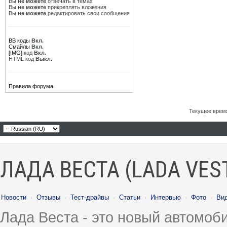
Вы
не можете
отвечать в темах
Вы
не можете
прикреплять вложения
Вы
не можете
редактировать свои сообщения
BB коды
Вкл.
Смайлы
Вкл.
[IMG]
код
Вкл.
HTML код
Выкл.
Правила форума
Текущее врем
ЛАДА ВЕСТА (LADA VES
Новости
·
Отзывы
·
Тест-драйвы
·
Статьи
·
Интервью
·
Фото
·
Ви
Лада Веста - это новый автомо