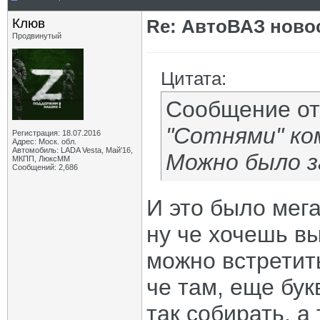
Клюв
Re: АвтоВАЗ ново
Продвинутый
Цитата:
Сообщение о
"Сотнями" ко
Регистрация: 18.07.2016
Адрес: Моск. обл.
Автомобиль: LADA Vesta, Май'16,
Можно было з
МКПП, ЛюксММ
Сообщений: 2,686
И это было мег
ну че хочешь вы
можно встретит
че там, еще бу
так собирать, а 