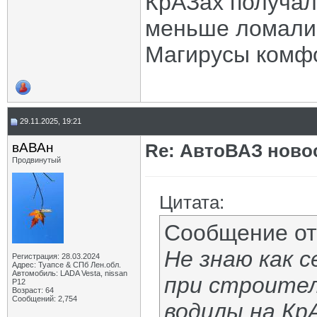
КрАЗах получали
меньше ломали
Магирусы комфо
29.11.2025, 19:21
вАВАн
Re: АвтоВАЗ ново
Продвинутый
Цитата:
Сообщение о
Не знаю как с
Регистрация: 28.03.2024
Адрес: Туапсе & СПб Лен.обл.
Автомобиль: LADA Vesta, nissan
при строител
P12
Возраст: 64
Сообщений: 2,754
водилы на Кр