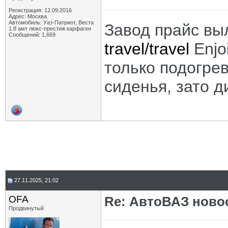
Регистрация: 12.09.2016
Адрес: Москва
Автомобиль: Уаз-Патриот, Веста
Завод прайс в
1.8 амт люкс-престиж карфаген
Сообщений: 1,669
travel/travel
Enjo
только подогрев
сиденья, зато д
27.11.2025, 21:02
OFA
Re: АвтоВАЗ ново
Продвинутый