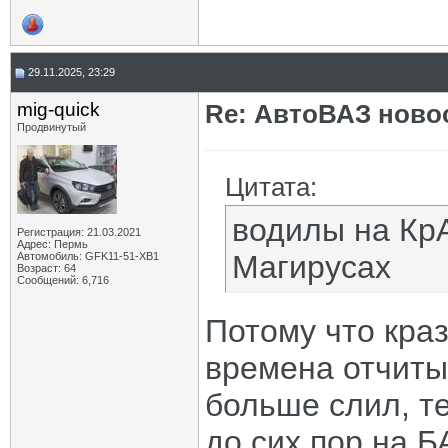
29.11.2025, 23:29
mig-quick
Re: АвтоВАЗ ново
Продвинутый
Цитата:
водилы на Кр
Регистрация: 21.03.2021
Адрес: Пермь
Магирусах
Автомобиль: GFK11-51-ХВ1
Возраст: 64
Сообщений: 6,716
Потому что краз
времена отчиты
больше слил, т
до сих пор на Б