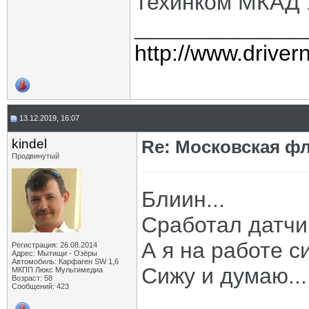
Техинком МКАД 
______________
http://www.driver
13.12.2019, 16:07
kindel
Re: Московская фл
Продвинутый
Блиин...
Сработал датчи
А я на работе с
Регистрация: 26.08.2014
Адрес: Мытищи - Озёры
Автомобиль: Карфаген SW 1,6
Сижу и думаю...
МКПП Люкс Мультимедиа
Возраст: 58
Сообщений: 423