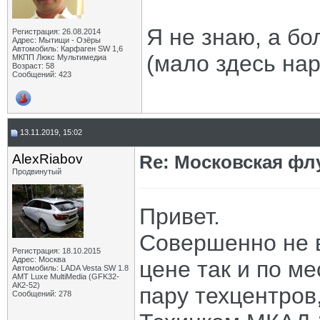
Я не знаю, а бо
Регистрация: 26.08.2014
Адрес: Мытищи - Озёры
Автомобиль: Карфаген SW 1,6
(мало здесь нар
МКПП Люкс Мультимедиа
Возраст: 58
Сообщений: 423
13.11.2019, 15:02
AlexRiabov
Re: Московская флу
Продвинутый
Привет.
Совершенно не в
Регистрация: 18.10.2015
Адрес: Москва
цене так и по м
Автомобиль: LADA Vesta SW 1.8
AMT Luxe MultiMedia (GFK32-
АК2-52)
пару техцентров
Сообщений: 278