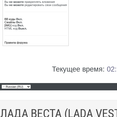
Вы
не можете
прикреплять вложения
Вы
не можете
редактировать свои сообщения
BB коды
Вкл.
Смайлы
Вкл.
[IMG]
код
Вкл.
HTML код
Выкл.
Правила форума
Текущее время:
02
ЛАДА ВЕСТА (LADA VES