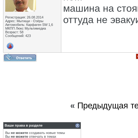
машина на стоян
оттуда не эваку
Регистрация: 26.08.2014
Адрес: Мытищи - Озёры
Автомобиль: Карфаген SW 1,6
МКПП Люкс Мультимедиа
Возраст: 58
Сообщений: 423
«
Предыдущая т
Ваши права в разделе
Вы
не можете
создавать новые темы
Вы
не можете
отвечать в темах