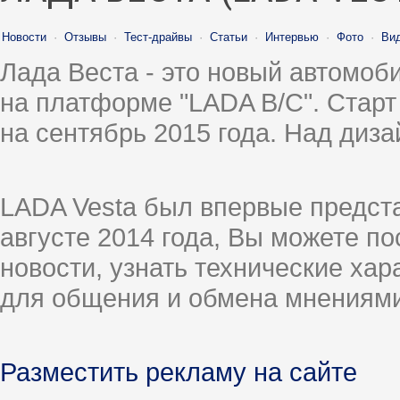
Новости
·
Отзывы
·
Тест-драйвы
·
Статьи
·
Интервью
·
Фото
·
Ви
Лада Веста - это новый автомо
на платформе "LADA B/C". Старт
на сентябрь 2015 года. Над диз
LADA Vesta был впервые предст
августе 2014 года, Вы можете п
новости, узнать технические ха
для общения и обмена мнениями
Разместить рекламу на сайте