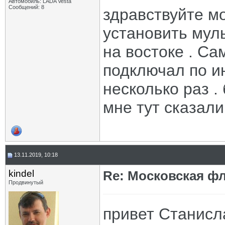
Автомобиль: LADA Vesta
Сообщений: 8
здравствуйте мо
установить мул
на востоке . Са
подключал по и
несколько раз .
мне тут сказали
13.11.2019, 10:18
kindel
Re: Московская фл
Продвинутый
привет Станисл