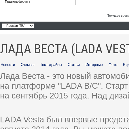
Правила форума
Текущее врем
ЛАДА ВЕСТА (LADA VES
Новости
·
Отзывы
·
Тест-драйвы
·
Статьи
·
Интервью
·
Фото
·
Ви
Лада Веста - это новый автомо
на платформе "LADA B/C". Старт
на сентябрь 2015 года. Над диз
LADA Vesta был впервые предст