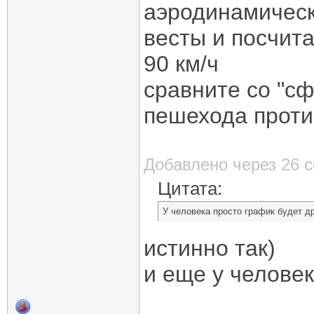
аэродинамическ
весты и посчит
90 км/ч
сравните со "сф
пешехода против
Добавлено через 26 
Цитата:
У человека просто график будет др
истинно так)
и еще у человек