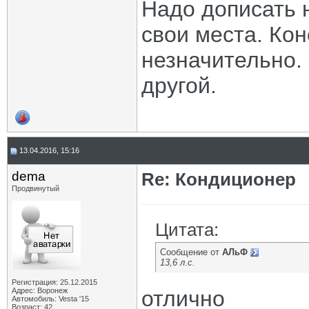
Надо дописать н
свои места. Кон
незначительно. 
другой.
13.04.2016, 15:16
dema
Re: Кондиционер
Продвинутый
Цитата:
Сообщение от
АЛьФ
13,6 л.с.
Регистрация: 25.12.2015
Адрес: Воронеж
отлично
Автомобиль: Vesta '15
Возраст: 42