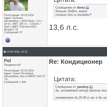
Сообщение от
dema
больше 10кВт, верно
сколько это в лошадях?
Регистрация: 30.03.2016
Адрес: Колпино
Автомобиль: LADA Vesta / 1,6 л
16-кл., 5МТ, 106 л.с. / Classic /
13,6 л.с.
Start / ЦВЕТ Платина (691)
Возраст: 51
Сообщений: 97
13.04.2016, 15:12
Pol
Re: Кондиционер
Продвинутый
Регистрация: 02.03.2016
Адрес: Санкт-Петербург
Автомобиль: Веста МКПП '15/CVT
Цитата:
'19
Сообщений: 1,406
Сообщение от
yandrey
да, штормовой ветер против пеше
километров до 20-40 в час я бы 