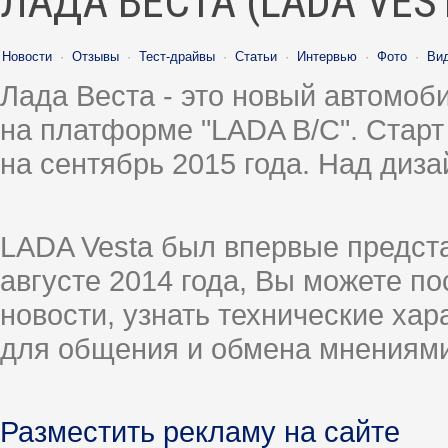
ЛАДА ВЕСТА (LADA VES
Новости
·
Отзывы
·
Тест-драйвы
·
Статьи
·
Интервью
·
Фото
·
Ви
Лада Веста - это новый автомо
на платформе "LADA B/C". Старт
на сентябрь 2015 года. Над диз
LADA Vesta был впервые предст
августе 2014 года, Вы можете п
новости, узнать технические ха
для общения и обмена мнениями
Разместить рекламу на сайте