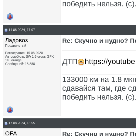
победить нельзя. (с)
14.08.2024, 17:07
Ладовоз
Re: Скучно и нудно? П
Продвинутый
Регистрация: 15.08.2020
Автомобиль: SW 1.6 cross GFK
ДТП
https://youtub
110 orange
Сообщений: 18,880
_________________
133000 км на 1.8 мкп
сдавайся там, где с
победить нельзя. (с)
17.08.2024, 13:55
OFA
Re: Скучно и нудно? П