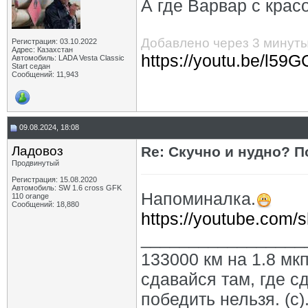
А где Варвар с крас
Добавлено через 3 минут
Регистрация: 03.10.2022
Адрес: Казахстан
https://youtu.be/l
Автомобиль: LADA Vesta Classic
Start седан
Сообщений: 11,943
09.08.2024, 18:08
Ладовоз
Re: Скучно и нудно? П
Продвинутый
Регистрация: 15.08.2020
Автомобиль: SW 1.6 cross GFK
Напоминалка.
110 orange
Сообщений: 18,880
https://youtube.com
_________________
133000 км на 1.8 мкп
сдавайся там, где с
победить нельзя. (с)