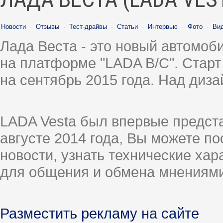
Новости
·
Отзывы
·
Тест-драйвы
·
Статьи
·
Интервью
·
Фото
·
Ви
Лада Веста - это новый автомо
на платформе "LADA B/C". Старт
на сентябрь 2015 года. Над диз
LADA Vesta был впервые предст
августе 2014 года, Вы можете п
новости, узнать технические ха
для общения и обмена мнениями
Разместить рекламу на сайте