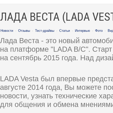
ЛАДА ВЕСТА (LADA VES
Новости
·
Отзывы
·
Тест-драйвы
·
Статьи
·
Интервью
·
Фото
·
Ви
Лада Веста - это новый автомо
на платформе "LADA B/C". Старт
на сентябрь 2015 года. Над диз
LADA Vesta был впервые предст
августе 2014 года, Вы можете п
новости, узнать технические ха
для общения и обмена мнениями