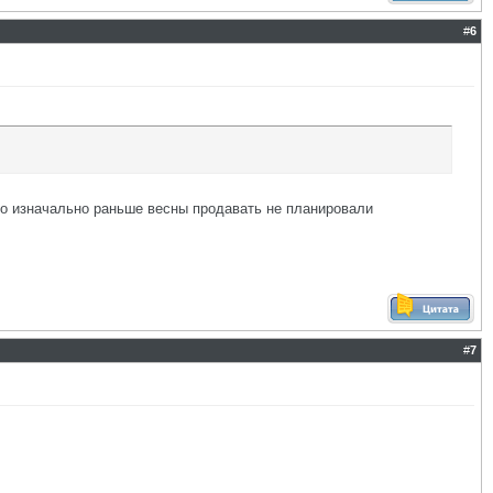
#
6
то изначально раньше весны продавать не планировали
#
7