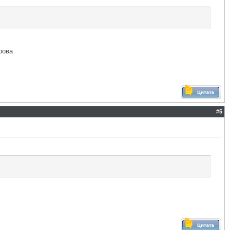
рова
#
5