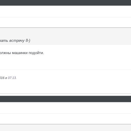
вать встречу 8-)
должны машинки подойти.
016 в
07:13
.