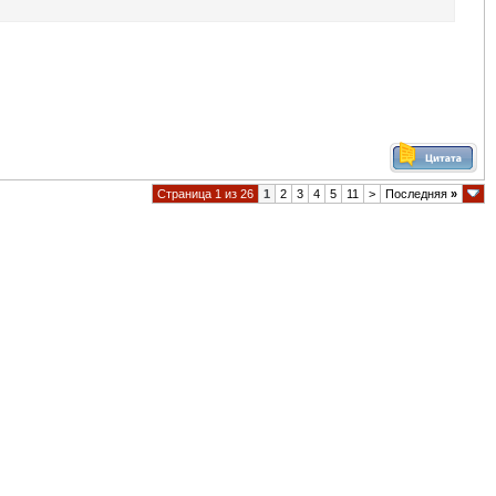
Страница 1 из 26
1
2
3
4
5
11
>
Последняя
»