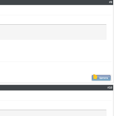
#
9
#
10