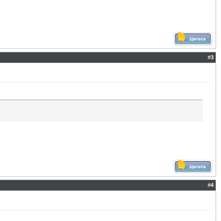
#
3
#
4