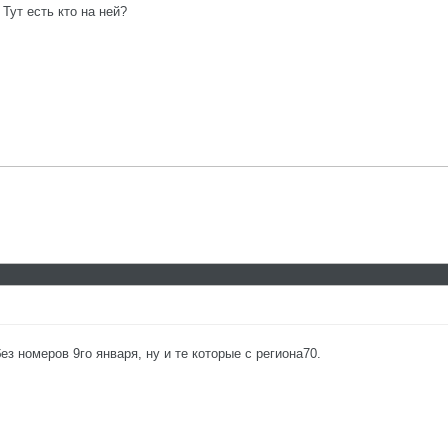
 Тут есть кто на ней?
з номеров 9го января, ну и те которые с региона70.