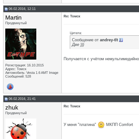
06.02.2016, 12:11
Martin
Re: Томск
Продвинутый
Цитата:
Сообщение от
andrey-tlt
Две )))
Получается с учётом немультимедийно
Регистрация: 16.10.2015
Адрес: Томск
Автомобиль: Vesta 1.6 AMT Image
Сообщений: 528
06.02.2016, 21:41
zhuk
Re: Томск
Продвинутый
У меня "платина"
МКПП Comfort