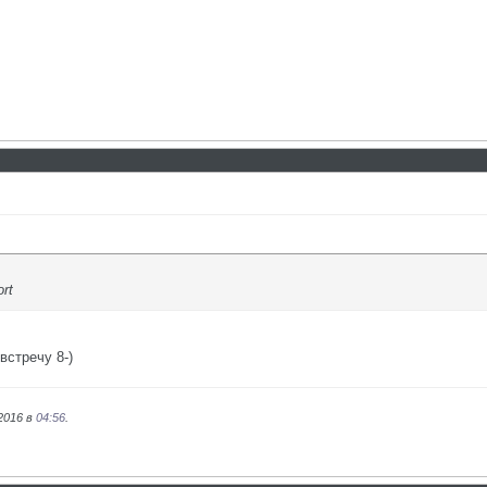
rt
встречу 8-)
2016 в
04:56
.