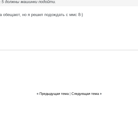
а 5 должны машинки подойти.
а обещают, но я решил подождать с ммс 8-)
«
Предыдущая тема
|
Следующая тема
»