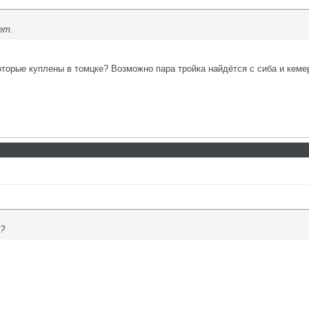
ет.
которые куплены в томцке? Возможно пара тройка найдётся с сиба и кеме
х?