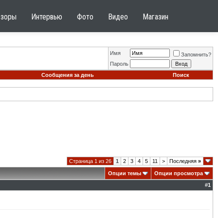
бзоры
Интервью
Фото
Видео
Магазин
Имя
Запомнить?
Пароль
Сообщения за день
Поиск
Страница 1 из 26
1
2
3
4
5
11
>
Последняя
»
Опции темы
Опции просмотра
#
1