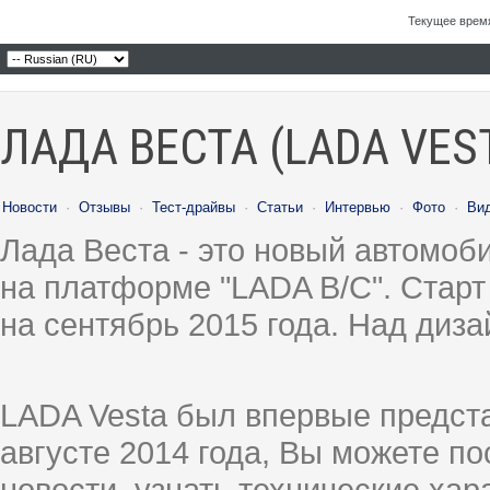
Текущее врем
ЛАДА ВЕСТА (LADA VES
Новости
·
Отзывы
·
Тест-драйвы
·
Статьи
·
Интервью
·
Фото
·
Ви
Лада Веста - это новый автомо
на платформе "LADA B/C". Старт
на сентябрь 2015 года. Над диз
LADA Vesta был впервые предст
августе 2014 года, Вы можете п
новости, узнать технические ха