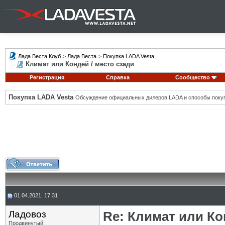
Лада Веста Клуб
>
Лада Веста
>
Покупка LADA Vesta
Климат или Кондей / место сзади
Регистрация
Справка
Сообщество
Покупка LADA Vesta
Обсуждение официальных дилеров LADA и способы покуп
01.04.2021, 17:31
Ладовоз
Re: Климат или Ко
Продвинутый