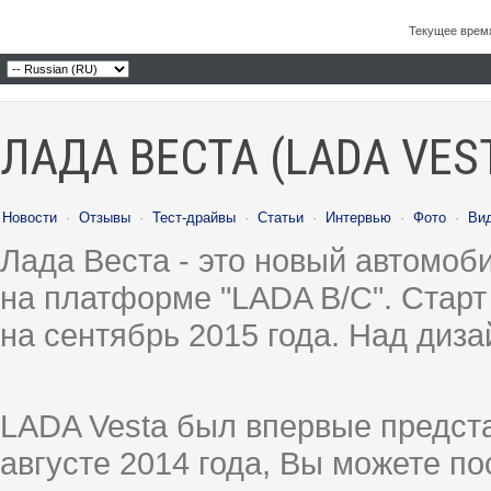
vozub.d.28
Re: LADA Vesta SW Cross vs...
21.08.2023,
12:00
Текущее врем
OFA
Re: LADA Vesta SW Cross vs...
26.08.2023,
10:16
ЛАДА ВЕСТА (LADA VES
Новости
·
Отзывы
·
Тест-драйвы
·
Статьи
·
Интервью
·
Фото
·
Ви
Лада Веста - это новый автомо
на платформе "LADA B/C". Старт
на сентябрь 2015 года. Над диз
LADA Vesta был впервые предст
августе 2014 года, Вы можете п