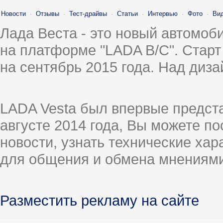
Новости
·
Отзывы
·
Тест-драйвы
·
Статьи
·
Интервью
·
Фото
·
Ви
Лада Веста - это новый автомо
на платформе "LADA B/C". Старт
на сентябрь 2015 года. Над диз
LADA Vesta был впервые предст
августе 2014 года, Вы можете п
новости, узнать технические ха
для общения и обмена мнениями
Разместить рекламу на сайте