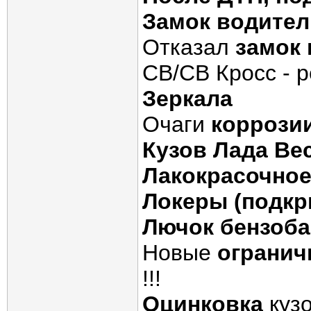
Замок водител
Отказал
замок 
СВ/СВ Кросс - 
Зеркала
Очаги
коррози
Кузов Лада Ве
Лакокрасочное
Локеры (подкр
Лючок бензоба
Новые
огранич
!!!
Оцинковка
куз