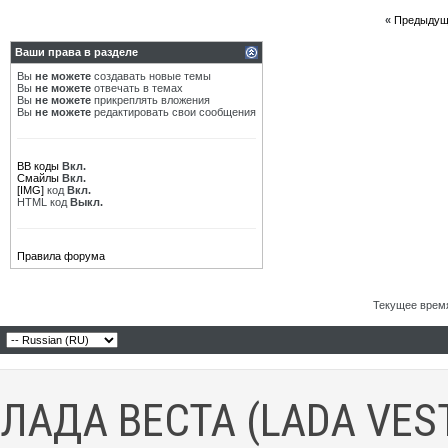
«
Предыдущ
Ваши права в разделе
Вы
не можете
создавать новые темы
Вы
не можете
отвечать в темах
Вы
не можете
прикреплять вложения
Вы
не можете
редактировать свои сообщения
BB коды
Вкл.
Смайлы
Вкл.
[IMG]
код
Вкл.
HTML код
Выкл.
Правила форума
Текущее врем
ЛАДА ВЕСТА (LADA VES