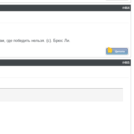
#
464
ам, где победить нельзя. (с). Брюс Ли.
#
465