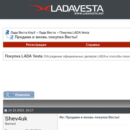
Лада Веста Клуб
>
Лада Веста
>
Покупка LADA Vesta
Продажа и вновь покупка Весты!
Регистрация
Справка
Покупка LADA Vesta
Обсуждение официальных дилеров LADA и способы покуп
14.10.2023, 19:17
Shev4uk
Re: Продажа и вновь покупка Весты!
Banned