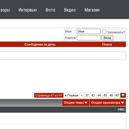
бзоры
Интервью
Фото
Видео
Магазин
Имя
Запомнить?
Пароль
Сообщения за день
Поиск
Страница 47 из 47
«
Первая
<
37
43
44
45
46
47
Опции темы
Опции просмотра
#
461