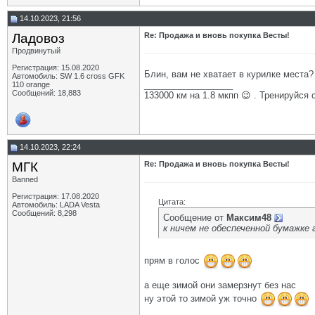
14.10.2023, 21:56
Ладовоз
Re: Продажа и вновь покупка Весты!
Продвинутый
Регистрация: 15.08.2020
Блин, вам не хватает в курилке места?
Автомобиль: SW 1.6 cross GFK
__________________
110 orange
Сообщений: 18,883
133000 км на 1.8 мкпп 😉 . Тренируйся 
14.10.2023, 22:24
МГК
Re: Продажа и вновь покупка Весты!
Banned
Регистрация: 17.08.2020
Цитата:
Автомобиль: LADA Vesta
Сообщений: 8,298
Сообщение от
Максим48
к ничем не обеспеченной бумажке 
прям в голос
а еще зимой они замерзнут без нас
ну этой то зимой уж точно