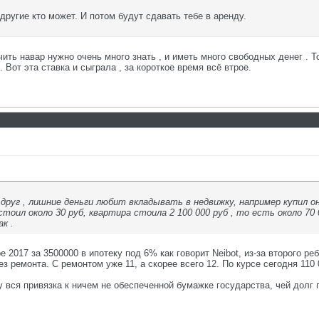
другие кто может. И потом будут сдавать тебе в аренду.
ть навар нужно очень много знать , и иметь много свободных денег . Т
. Вот эта ставка и сыграла , за короткое время всё втрое.
я друг , лишние деньги любит вкладывать в недвижку, например купил о
тоил около 30 руб, квартира стоила 2 100 000 руб , то есть около 70 
ак .
е 2017 за 3500000 в ипотеку под 6% как говорит Neibot, из-за второго ре
без ремонта. С ремонтом уже 11, а скорее всего 12. По курсе сегодня 110 
 вся привязка к ничем не обеспеченной бумажке государства, чей долг 