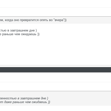
м, когда оно превратится опять во "вчера"))
стью в завтрашнем дне )
е раньше чем ожидаешь ))
ренностью в завтрашнем дне )
т даже раньше чем ожидаешь ))