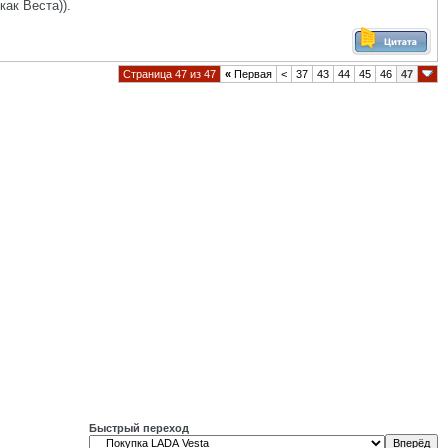
как Веста)).
Страница 47 из 47
«
Первая
<
37
43
44
45
46
47
Быстрый переход