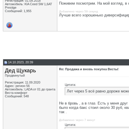
Регистрация: 01.09.2018
Поживем посмотрим. На мой взгляд, в 
Автомобиль: KIA Ceed SW 1,6AT
Prestige
Сообщений: 1,955
Добавлено через 59 секунд
Лучше всего хорошенько диверсифицир
14.10.2023, 20:39
Дед Щукарь
Re: Продажа и вновь покупка Весты!
Продвинутый
Регистрация: 11.09.2020
Цитата:
Адрес: регион 56
Автомобиль: LADA от 01 до гранта
Лет через 5 всё равно дороже можн
Веста комфорт
Сообщений: 548
Не в бровь , а в глаз. Есть у меня др
было когда бакс стоил около 30 руб, ква
так .
Добавлено через 7 минут
Цитата: