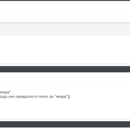
вчера".
гда оно превратится опять во "вчера")).