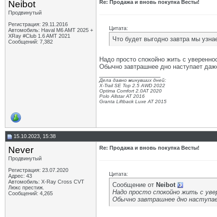
Neibot
Re: Продажа и вновь покупка Весты!
Продвинутый
Регистрация: 29.11.2016
Цитата:
Автомобиль: Haval M6 AMT 2025 +
XRay #Club 1.6 AMT 2021
Что будет выгодно завтра мы узнае
Сообщений: 7,382
Надо просто спокойно жить с уверенно
Обычно завтрашнее дно наступает даж
__________________
Дела давно минувших дней:
X-Trail SE Top 2.5 AWD 2022
Optima Comfort 2.0AT 2020
Polo Allstar AT 2016
Granta Liftback Luxe AT 2015
15.10.2023, 15:38
Never
Re: Продажа и вновь покупка Весты!
Продвинутый
Регистрация: 23.07.2020
Цитата:
Адрес: 43
Автомобиль: X-Ray Cross CVT
Сообщение от
Neibot
Люкс престиж.
Надо просто спокойно жить с уве
Сообщений: 4,265
Обычно завтрашнее дно наступае