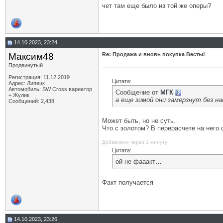
чет там еще было из той же оперы?
14.10.2023, 23:24
Максим48
Re: Продажа и вновь покупка Весты!
Продвинутый
Регистрация: 11.12.2019
Цитата:
Адрес: Липецк
Автомобиль: SW Cross вариатор
Сообщение от
МГК
+ Жулик
а еще зимой они замерзнут без на
Сообщений: 2,438
Может быть, но не суть.
Что с золотом? В перерасчете на него с
Добавлено через 1 минуту
Цитата:
ой не фааакт…
Факт получается
14.10.2023, 23:26