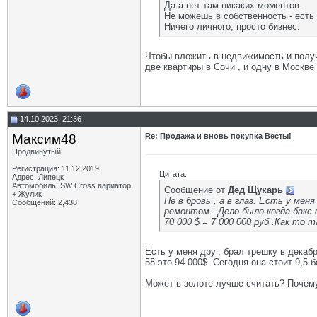
Да а нет там никаких моментов.
Не можешь в собственность - есть 
Ничего личного, просто бизнес.
Чтобы вложить в недвижимость и получи
две квартиры в Сочи , и одну в Москве 
14.10.2023, 21:36
Максим48
Re: Продажа и вновь покупка Весты!
Продвинутый
Регистрация: 11.12.2019
Цитата:
Адрес: Липецк
Автомобиль: SW Cross вариатор
Сообщение от
Дед Щукарь
+ Жулик
Не в бровь , а в глаз. Есть у мен
Сообщений: 2,438
ремонтом . Дело было когда бакс с
70 000 $ = 7 000 000 руб .Как то т
Есть у меня друг, брал трешку в декабр
58 это 94 000$. Сегодня она стоит 9,5 
Может в золоте лучше считать? Почему