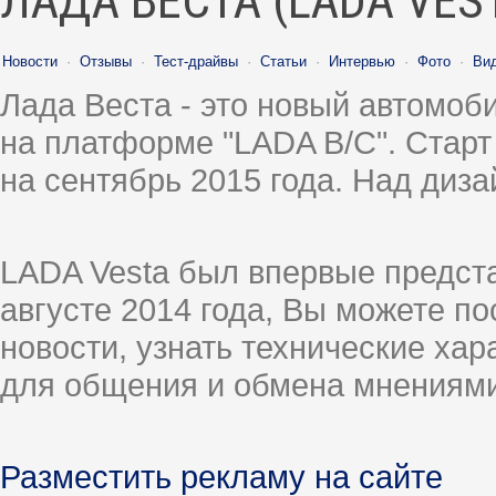
ЛАДА ВЕСТА (LADA VES
Новости
·
Отзывы
·
Тест-драйвы
·
Статьи
·
Интервью
·
Фото
·
Ви
Лада Веста - это новый автомо
на платформе "LADA B/C". Старт
на сентябрь 2015 года. Над диз
LADA Vesta был впервые предст
августе 2014 года, Вы можете п
новости, узнать технические ха
для общения и обмена мнениями
Разместить рекламу на сайте