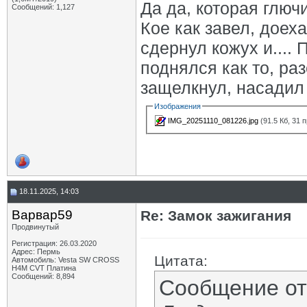
Да да, которая глючи
Сообщений: 1,127
Кое как завел, доеха
сдернул кожух и....
поднялся как то, ра
защелкнул, насадил 
Изображения
IMG_20251110_081226.jpg
(91.5 Кб, 31 
18.11.2025, 14:03
Варвар59
Re: Замок зажигания
Продвинутый
Регистрация: 26.03.2020
Адрес: Пермь
Цитата:
Автомобиль: Vesta SW CROSS
H4M CVT Платина
Сообщений: 8,894
Сообщение о