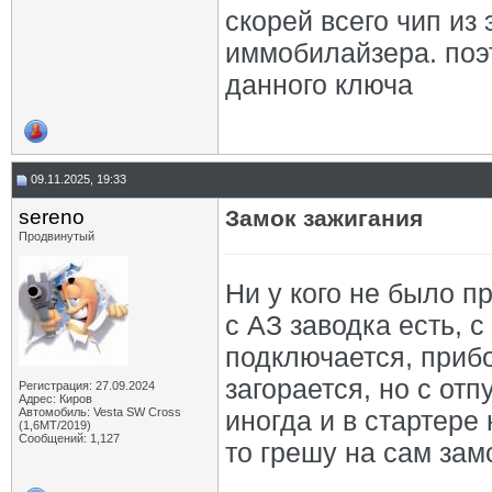
скорей всего чип из 
иммобилайзера. поэ
данного ключа
09.11.2025, 19:33
sereno
Замок зажигания
Продвинутый
Ни у кого не было п
с АЗ заводка есть, 
подключается, прибо
загорается, но с отп
Регистрация: 27.09.2024
Адрес: Киров
Автомобиль: Vesta SW Cross
иногда и в стартере 
(1,6МТ/2019)
Сообщений: 1,127
то грешу на сам зам