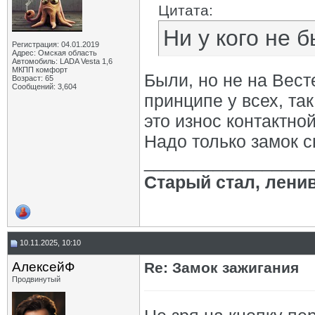
Цитата:
Ни у кого не 
Регистрация: 04.01.2019
Адрес: Омская область
Автомобиль: LADA Vesta 1,6
МКПП комфорт
Были, но не на Вест
Возраст: 65
Сообщений: 3,604
принципе у всех, та
это износ контактно
Надо только замок с
_________________
Старый стал, лени
10.11.2025, 10:10
АлексейФ
Re: Замок зажигания
Продвинутый