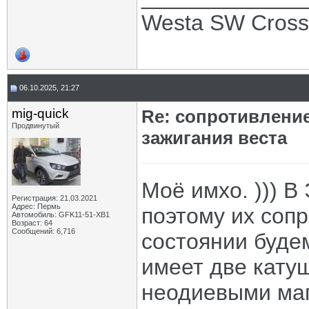
Westa SW Cros
06.10.2025, 21:27
mig-quick
Re: сопротивлени
Продвинутый
зажигания веста
Моё имхо. ))) В
Регистрация: 21.03.2021
Адрес: Пермь
поэтому их соп
Автомобиль: GFK11-51-ХВ1
Возраст: 64
Сообщений: 6,716
состоянии будем
имеет две кату
неодиевыми маг