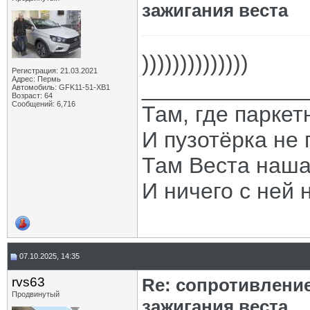
зажигания веста
))))))))))))))
Регистрация: 21.03.2021
Адрес: Пермь
_____________
Автомобиль: GFK11-51-ХВ1
Возраст: 64
Сообщений: 6,716
Там, где паркет
И пузотёрка не 
Там Веста наша
И ничего с ней 
07.10.2025, 14:35
rvs63
Re: сопротивлени
Продвинутый
зажигания веста