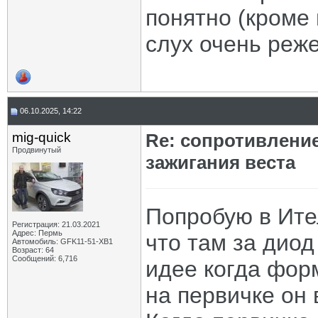
понятно (кроме 
слух очень реже
06.10.2025, 14:22
mig-quick
Re: сопротивлени
Продвинутый
зажигания веста
Попробую в Ител
Регистрация: 21.03.2021
Адрес: Пермь
что там за диод
Автомобиль: GFK11-51-ХВ1
Возраст: 64
Сообщений: 6,716
идее когда фор
на первичке он