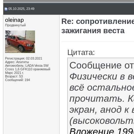
05.10.2025, 23:49
oleinap
Re: сопротивлени
Продвинутый
зажигания веста
Цитата:
Регистрация: 02.03.2021
Сообщение о
Адрес: Апатиты
Автомобиль: LADA Vesta SW
Cross 1,6 GFK110 оранжевый
Марс 2021 г.
Физически в в
Возраст: 53
Сообщений: 194
всё остальное
прочитать. К
экран, анод к
(высоковольт
Вложение 199