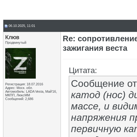
06.10.2025, 11:01
Клюв
Re: сопротивлени
Продвинутый
зажигания веста
Цитата:
Сообщение о
Регистрация: 18.07.2016
Адрес: Моск. обл.
катод (нос) д
Автомобиль: LADA Vesta, Май'16,
МКПП, ЛюксММ
Сообщений: 2,686
массе, и вид
напряжения п
первичную ка