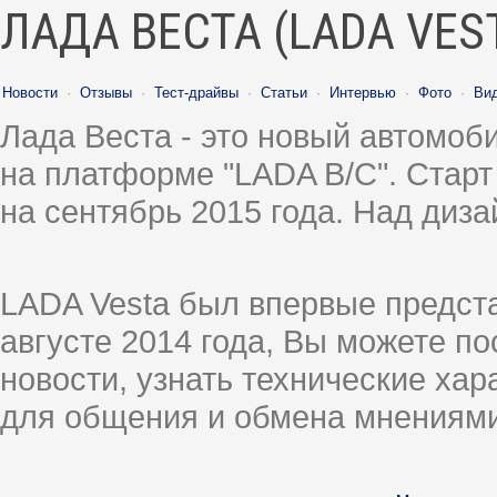
ЛАДА ВЕСТА (LADA VES
Новости
·
Отзывы
·
Тест-драйвы
·
Статьи
·
Интервью
·
Фото
·
Ви
Лада Веста - это новый автомо
на платформе "LADA B/C". Старт
на сентябрь 2015 года. Над диз
LADA Vesta был впервые предст
августе 2014 года, Вы можете п
новости, узнать технические ха
для общения и обмена мнениями