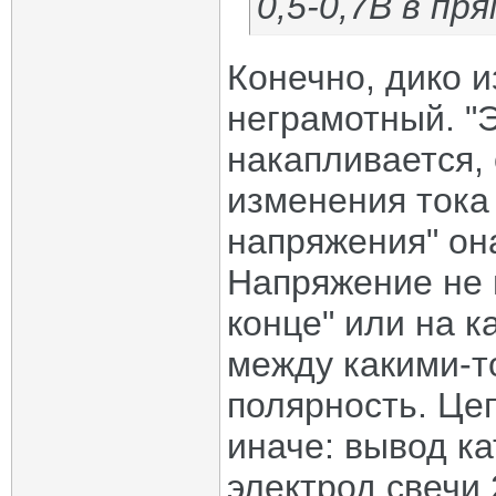
0,5-0,7В в пр
Конечно, дико и
неграмотный. "
накапливается,
изменения тока 
напряжения" она
Напряжение не 
конце" или на к
между какими-т
полярность. Це
иначе: вывод ка
электрод свечи 