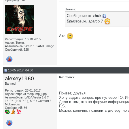
Продвинутый
Цитата:
Сообщение от
zhuk
Брызговики sparco ?
Ато
Регистрация: 16.10.2015
Адрес: Томск
Автомобиль: Vesta 1.6 AMT Image
Сообщений: 528
10.05.2017, 04:30
alexey1960
Re: Томск
Banned
Регистрация: 23.01.2017
Привет, друзья.
Адрес: https://t.me/pump_upp
Хочу задать вопрос про нулевое ТО. Ин
Автомобиль: LADA Vesta 1.6 ?
16-??. (106 ?.?.), 5?? / Comfort /
Дело в том, что на форуме информация
Multimedia
P.S.
Сообщений: 86
Можно, конечно, позвонить дилеру, но 