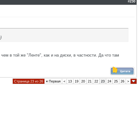
#
230
)
чем в той же "Ленте", как и на диски, в частности. Да что там
Страница 23 из 26
«
Первая
<
13
19
20
21
22
23
24
25
26
>