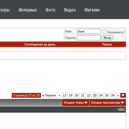
бзоры
Интервью
Фото
Видео
Магазин
Имя
Запомнить?
Пароль
Сообщения за день
Поиск
Страница 23 из 26
«
Первая
<
13
19
20
21
22
23
24
25
26
>
Опции темы
Опции просмотра
#
221