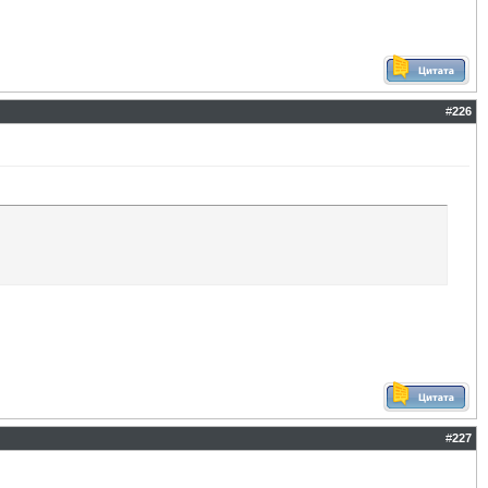
#
226
#
227