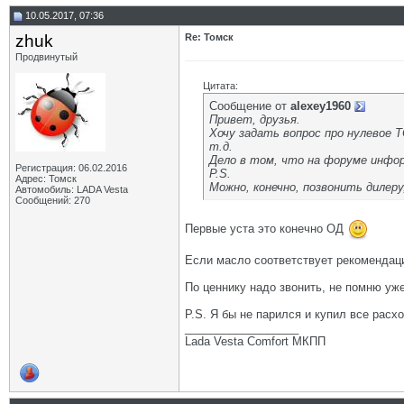
10.05.2017, 07:36
zhuk
Re: Томск
Продвинутый
Цитата:
Сообщение от
alexey1960
Привет, друзья.
Хочу задать вопрос про нулевое 
т.д.
Дело в том, что на форуме инфор
Регистрация: 06.02.2016
P.S.
Адрес: Томск
Можно, конечно, позвонить дилеру
Автомобиль: LADA Vesta
Сообщений: 270
Первые уста это конечно ОД
Если масло соответствует рекомендаци
По ценнику надо звонить, не помню уже
P.S. Я бы не парился и купил все рас
__________________
Lada Vesta Comfort МКПП