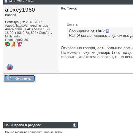
14.05.2017, 18:26
alexey1960
Re: Томск
Banned
Регистрация: 23.01.2017
Цитата:
Адрес: https://t.me/pump_upp
Автомобиль: LADA Vesta 1.6 ?
Сообщение от
zhuk
16-??. (106 ?.?.), 5?? / Comfort /
P.S. Я бы не парился и купил все
Multimedia
Сообщений: 86
Откровенно говоря, есть большие сомн
На момент покупки (январь 17-го года),
говорить, достаточно взглянуть на цены
Ваши права в разделе
Вы
не можете
создавать новые темы