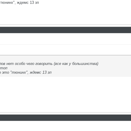
"тюнинх", ждемс 13 зп
лов нет особо чего говорить (все как у большинства)
 топ
о это "тюнинх", ждемс 13 зп