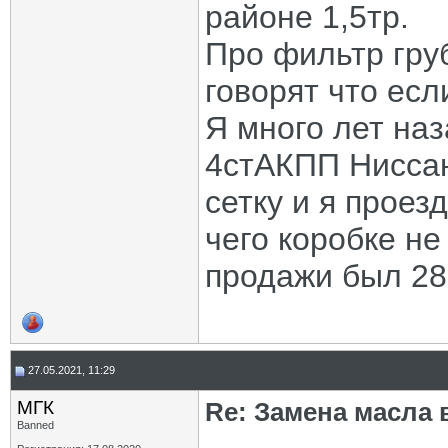
районе 1,5тр.
Про фильтр гру
говорят что есл
Я много лет на
4стАКПП Ниссан
сетку и я проез
чего коробке не
продажи был 28
27.05.2021, 11:29
МГК
Re: Замена масла 
Banned