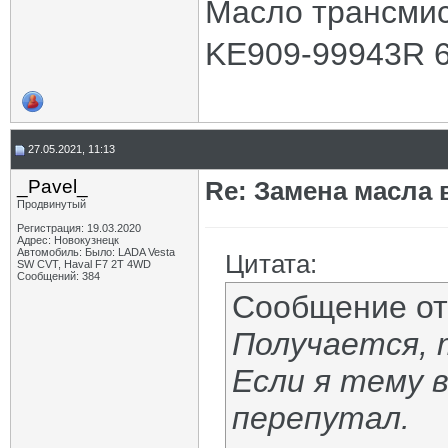
Масло трансми
KE909-99943R 6
27.05.2021, 11:13
_Pavel_
Re: Замена масла 
Продвинутый
Регистрация: 19.03.2020
Адрес: Новокузнецк
Автомобиль: Было: LADA Vesta
Цитата:
SW CVT, Haval F7 2T 4WD
Сообщений: 384
Сообщение о
Получается, 
Если я тему 
перепутал.