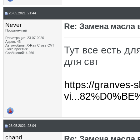
26.05.2021, 21:44
Never
Re: Замена масла 
Продвинутый
Регистрация: 23.07.2020
Адрес: 43
Автомобиль: X-Ray Cross CVT
Тут все есть дл
Люкс престиж.
Сообщений: 4,266
для свт
https://granves-
vi...82%D0%B
26.05.2021, 23:04
chand
Re: Замена масла 