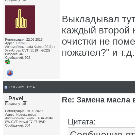
Продвинутый
Выкладывал тут 
каждый второй 
очистки не поме
Регистрация: 22.06.2015
Адрес: Пермь
Автомобиль: Lada Kalina (2011) +
пожалел?" и т.д.
XrayCross CVT (2019=>2022)
Возраст: 46
Сообщений: 902
27.05.2021, 12:14
_Pavel_
Re: Замена масла 
Продвинутый
Регистрация: 19.03.2020
Адрес: Новокузнецк
Автомобиль: Было: LADA Vesta
Цитата:
SW CVT, Haval F7 2T 4WD
Сообщений: 384
Сообщение о