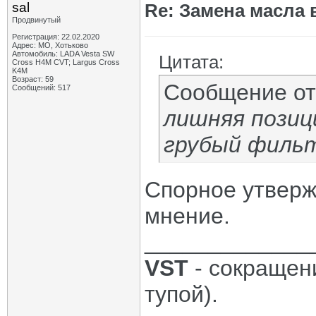
sal
Re: Замена масла 
Продвинутый
Регистрация: 22.02.2020
Адрес: МО, Хотьково
Автомобиль: LADA Vesta SW
Цитата:
Cross H4M CVT; Largus Cross
K4M
Возраст: 59
Сообщение о
Сообщений: 517
лишняя позиц
грубый фильт
Спорное утверж
мнение.
_____________
VST
- сокращени
тупой).