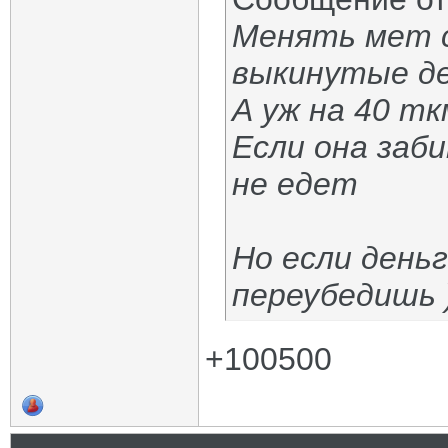
Менять мет с
выкинутые д
А уж на 40 т
Если она заби
не едет
Но если день
переубедишь )
+100500