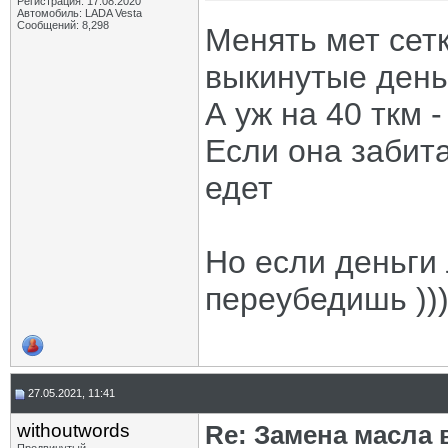
Регистрация: 17.08.2020
Автомобиль: LADA Vesta
Сообщений: 8,298
Менять мет сетк
выкинутые день
А уж на 40 ткм 
Если она забита
едет
Но если деньги 
переубедишь ))
27.05.2021, 11:41
withoutwords
Re: Замена масла 