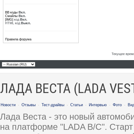
BB коды
Вкл.
Смайлы
Вкл.
[IMG]
код
Вкл.
HTML код
Выкл.
Правила форума
Текущее врем
ЛАДА ВЕСТА (LADA VES
Новости
·
Отзывы
·
Тест-драйвы
·
Статьи
·
Интервью
·
Фото
·
Ви
Лада Веста - это новый автомо
на платформе "LADA B/C". Старт