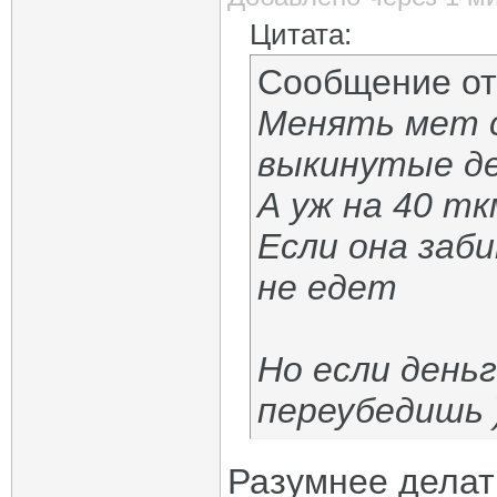
Цитата:
Сообщение о
Менять мет с
выкинутые д
А уж на 40 т
Если она заби
не едет
Но если день
переубедишь )
Разумнее делат