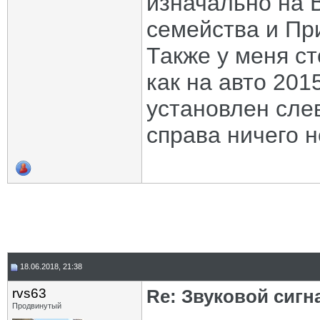
изначально на 
семейства и Пр
Также у меня ст
как на авто 201
установлен слев
справа ничего н
18.06.2018, 21:38
rvs63
Re: Звуковой сигн
Продвинутый