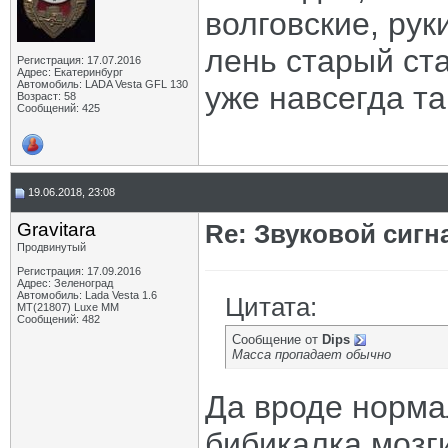
волговские, рук
лень старый ста
Регистрация: 17.07.2016
Адрес: Екатеринбург
Автомобиль: LADA Vesta GFL 130
уже навсегда та
Возраст: 58
Сообщений: 425
19.06.2018, 23:08
Gravitara
Re: Звуковой сигн
Продвинутый
Регистрация: 17.09.2016
Адрес: Зеленоград
Автомобиль: Lada Vesta 1.6
Цитата:
MT(21807) Luxe MM
Сообщений: 482
Сообщение от
Dips
Масса пропадает обычно
Да вроде норма
бибикалка мозг