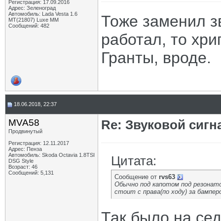
Регистрация: 17.09.2016
Адрес: Зеленоград
Автомобиль: Lada Vesta 1.6
Тоже заменил зв
MT(21807) Luxe MM
Сообщений: 482
работал, то хри
Гранты, вроде.
18.06.2018, 22:37
MVA58
Re: Звуковой сигн
Продвинутый
Регистрация: 12.11.2017
Адрес: Пенза
Автомобиль: Skoda Octavia 1.8TSI
Цитата:
DSG Style
Возраст: 46
Сообщений: 5,131
Сообщение от
rvs63
Обычно под капотом под резонато
стоит с права(по ходу) за бампер
Так было на сед