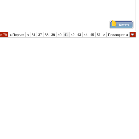
из 79
«
Первая
<
31
37
38
39
40
41
42
43
44
45
51
>
Последняя
»