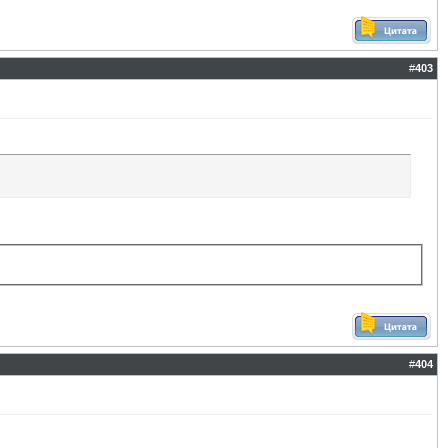
#
403
#
404