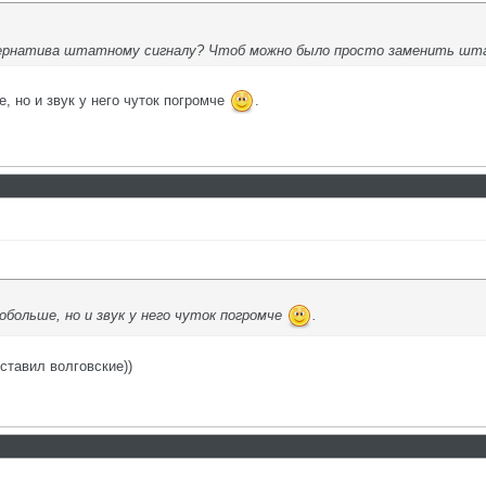
тернатива штатному сигналу? Чтоб можно было просто заменить штатн
е, но и звук у него чуток погромче
.
обольше, но и звук у него чуток погромче
.
оставил волговские))