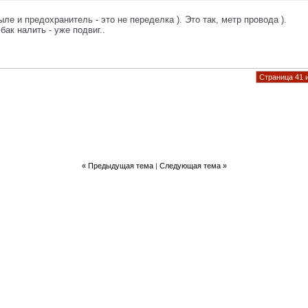
е и предохранитель - это не переделка ). Это так, метр провода ).
бак налить - уже подвиг..
Страница 41 
«
Предыдущая тема
|
Следующая тема
»