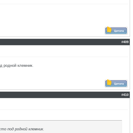
#
409
од родной клемник.
#
410
сто под родной клемник.