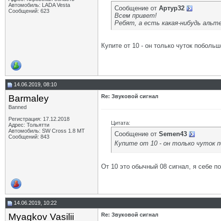
Автомобиль: LADA Vesta
Сообщение от
Артур32
Сообщений: 623
Всем привет!
Ребят, а есть какая-нибудь аль
Купите от 10 - он только чуток побольш
14.06.2019, 08:10
Barmaley
Re: Звуковой сигнал
Banned
Регистрация: 17.12.2018
Цитата:
Адрес: Тольятти
Автомобиль: SW Cross 1.8 MТ
Сообщение от
Semen43
Сообщений: 843
Купите от 10 - он только чуток п
От 10 это обычный 08 сигнал, я себе п
14.06.2019, 10:22
Myagkov Vasilii
Re: Звуковой сигнал