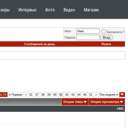
бзоры
Интервью
Фото
Видео
Магазин
Имя
Запомнить?
Пароль
Сообщения за день
Поиск
из 79
«
Первая
<
31
37
38
39
40
41
42
43
44
45
51
>
Последняя
»
Опции темы
Опции просмотра
#
401