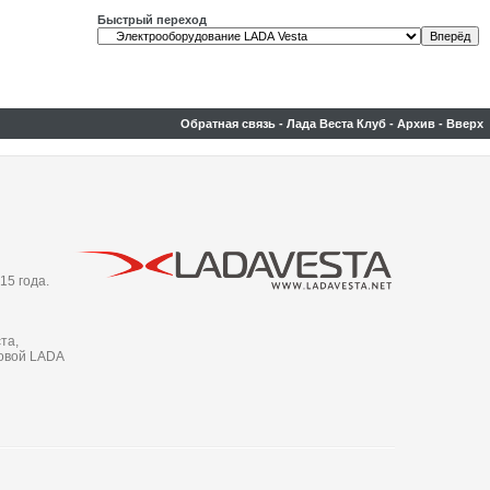
Быстрый переход
Обратная связь
-
Лада Веста Клуб
-
Архив
-
Вверх
15 года.
та,
новой LADA