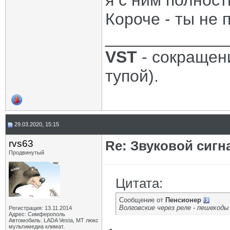
я с ним полност
Короче - ты не п
_____________
VST
- сокращени
тупой).
29.03.2020, 15:15
rvs63
Re: Звуковой сигн
Продвинутый
Цитата:
Сообщение от
Пенсионер
Волговские через реле - пешеход
Регистрация: 13.11.2014
Адрес: Симферополь
Автомобиль: LADA Vesta, МТ люкс
мультимедиа климат.