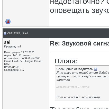
недостаточно? 
оповещать звук
29.03.2020, 14:41
sal
Re: Звуковой сигн
Продвинутый
Регистрация: 22.02.2020
Адрес: МО, Хотьково
Автомобиль: LADA Vesta SW
Цитата:
Cross H4M CVT; Largus Cross
K4M
Возраст: 59
Сообщение от
водитель
Сообщений: 517
Я не знаю кто такой этот бабай
примеры, то, пожалуйста на русс
хамство.
Добавлено через 27 секунд
Вот еще один такой пример.