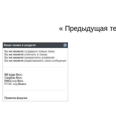
«
Предыдущая т
Ваши права в разделе
Вы
не можете
создавать новые темы
Вы
не можете
отвечать в темах
Вы
не можете
прикреплять вложения
Вы
не можете
редактировать свои сообщения
BB коды
Вкл.
Смайлы
Вкл.
[IMG]
код
Вкл.
HTML код
Выкл.
Правила форума