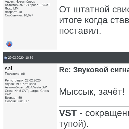
Адрес: Новосибирск
Автомобиль: СВ Кросс 1.8АМТ
От штатной сви
Люкс ММ
Возраст: 48
Сообщений: 10,097
итоге когда ста
поставил.
29.03.2020, 10:59
sal
Re: Звуковой сигн
Продвинутый
Регистрация: 22.02.2020
Адрес: МО, Хотьково
Автомобиль: LADA Vesta SW
Мыссык, зачёт!
Cross H4M CVT; Largus Cross
K4M
Возраст: 59
_____________
Сообщений: 517
VST
- сокращени
тупой).