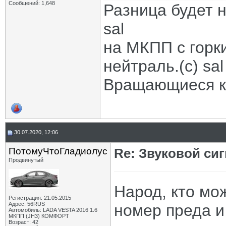
Сообщений: 1,648
Разница будет н
sal
на МКПП с горк
нейтраль.(с) sal
Вращающиеся ко
30.07.2020, 12:06
ПотомуЧтоГладиолус
Re: Звуковой си
Продвинутый
Народ, кто мож
Регистрация: 21.05.2015
Адрес: 56RUS
номер преда и
Автомобиль: LADA VESTA 2016 1.6
МКПП (JH3) КОМФОРТ
Возраст: 42