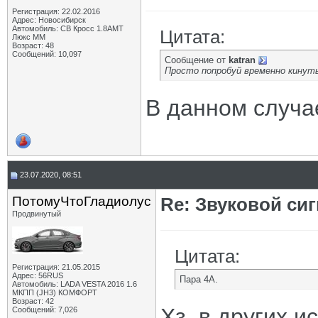
Регистрация: 22.02.2016
Адрес: Новосибирск
Автомобиль: СВ Кросс 1.8АМТ
Цитата:
Люкс ММ
Возраст: 48
Сообщений: 10,097
Сообщение от
katran
Просто попробуй временно кинут
В данном случа
23.07.2020, 08:51
ПотомуЧтоГладиолус
Re: Звуковой си
Продвинутый
Цитата:
Регистрация: 21.05.2015
Адрес: 56RUS
Пара 4А.
Автомобиль: LADA VESTA 2016 1.6
МКПП (JH3) КОМФОРТ
Возраст: 42
Хз, в других и
Сообщений: 7,026