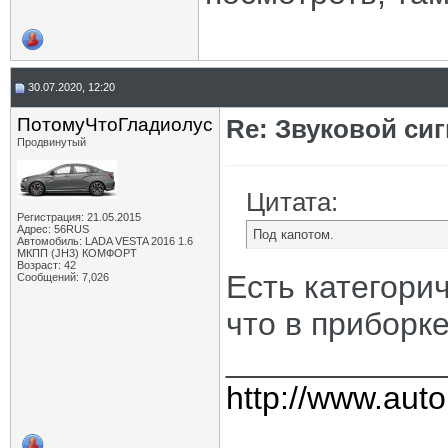
30.07.2020, 12:20
ПотомуЧтоГладиолус
Re: Звуковой си
Продвинутый
Цитата:
Регистрация: 21.05.2015
Адрес: 56RUS
Под капотом.
Автомобиль: LADA VESTA 2016 1.6
МКПП (JH3) КОМФОРТ
Возраст: 42
Есть категори
Сообщений: 7,026
что в приборк
____________
http://www.auto