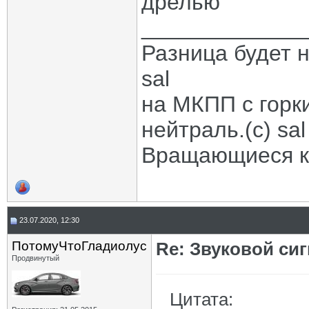
дрелью
_____________
Разница будет н
sal
на МКПП с горк
нейтраль.(с) sal
Вращающиеся ко
23.07.2020, 12:30
ПотомуЧтоГладиолус
Re: Звуковой си
Продвинутый
Цитата: