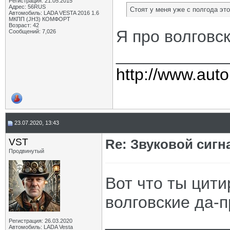
Регистрация: 21.05.2015
Адрес: 56RUS
Стоят у меня уже с полгода эт
Автомобиль: LADA VESTA 2016 1.6
МКПП (JH3) КОМФОРТ
Возраст: 42
Я про волговс
Сообщений: 7,026
____________
http://www.auto
23.07.2020, 13:43
VST
Re: Звуковой сигн
Продвинутый
Вот что ты цити
волговские да-
_____________
Регистрация: 26.03.2020
Автомобиль: LADA Vesta