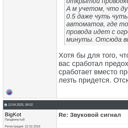
открытой проводке 
А м учетом, что ду
0.5 даже чуть чут
автоматов, где то
провода идет с ог
минуты. Отсюда во
Хотя бы для того, ч
вас сработал предох
сработает вместо п
лезть придется. Отс
13.04.2025, 08:02
BigKot
Re: Звуковой сигнал
Продвинутый
Регистрация: 22.02.2016