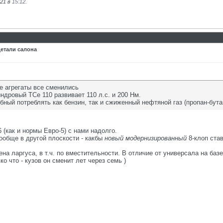
021 в
15:12
.
детали салона
ые агрегаты все сменились
ндровый TCe 110 развивает 110 л.с. и 200 Нм.
бный потреблять как бензин, так и сжиженный нефтяной газ (пропан-бута
(как и нормы Евро-5) с нами надолго.
ообще в другой плоскости - какбы
новый модернизированный
8-клоп став
на ларгуса, в т.ч. по вместительности. В отличие от универсала на базе
о что - кузов он сменит лет через семь )