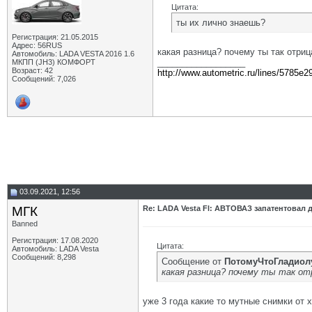
Цитата:
ты их лично знаешь?
Регистрация: 21.05.2015
Адрес: 56RUS
какая разница? почему ты так отри
Автомобиль: LADA VESTA 2016 1.6
__________________
МКПП (JH3) КОМФОРТ
Возраст: 42
http://www.autometric.ru/lines/5785e2
Сообщений: 7,026
03.09.2021, 12:56
МГК
Re: LADA Vesta Fl: АВТОВАЗ запатентовал 
Banned
Регистрация: 17.08.2020
Цитата:
Автомобиль: LADA Vesta
Сообщений: 8,298
Сообщение от
ПотомуЧтоГладиол
какая разница? почему ты так о
уже 3 года какие то мутные снимки от 