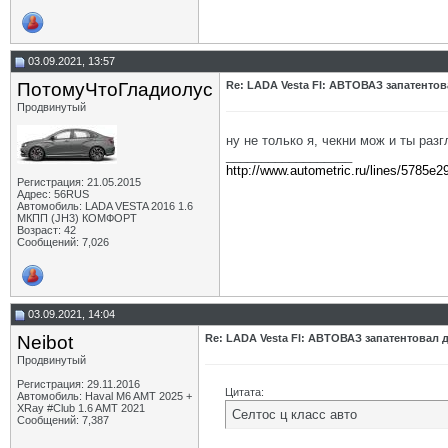
03.09.2021, 13:57
ПотомуЧтоГладиолус
Re: LADA Vesta Fl: АВТОВАЗ запатентов
Продвинутый
ну не только я, чекни мож и ты ра
__________________
http://www.autometric.ru/lines/5785e2
Регистрация: 21.05.2015
Адрес: 56RUS
Автомобиль: LADA VESTA 2016 1.6
МКПП (JH3) КОМФОРТ
Возраст: 42
Сообщений: 7,026
03.09.2021, 14:04
Neibot
Re: LADA Vesta Fl: АВТОВАЗ запатентовал 
Продвинутый
Регистрация: 29.11.2016
Цитата:
Автомобиль: Haval M6 AMT 2025 +
XRay #Club 1.6 AMT 2021
Селтос ц класс авто
Сообщений: 7,387