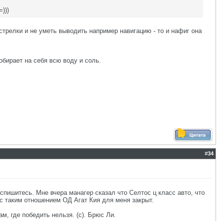
)))
стрелки и не уметь выводить например навигацию - то и нафиг она
обирает на себя всю воду и соль.
#
34
аспишитесь. Мне вчера манагер сказал что Селтос ц класс авто, что
 с таким отношением ОД Агат Кия для меня закрыт.
ам, где победить нельзя. (с). Брюс Ли.