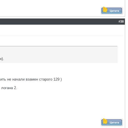
#
38
н).
ить не начали взамен старого 129 )
 логана 2.