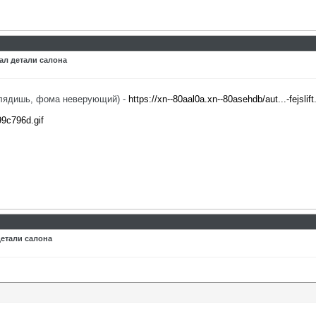
ал детали салона
зглядишь, фома неверующий) -
https://xn--80aal0a.xn--80asehdb/aut...-fejslift
99c796d.gif
детали салона