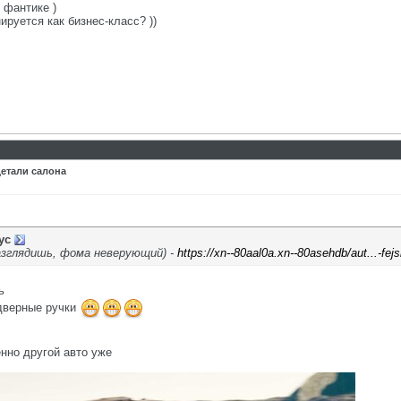
 фантике )
ируется как бизнес-класс? ))
детали салона
ус
разглядишь, фома неверующий) -
https://xn--80aal0a.xn--80asehdb/aut...-fejsl
ь
 дверные ручки
енно другой авто уже