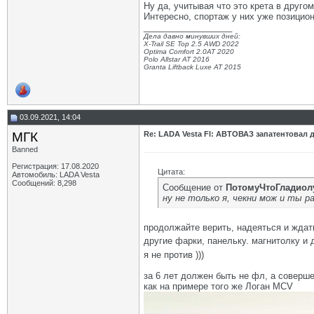
Ну да, учитывая что это крета в другом
Интересно, спортаж у них уже позицион
__________________
Дела давно минувших дней:
X-Trail SE Top 2.5 AWD 2022
Optima Comfort 2.0AT 2020
Polo Allstar AT 2016
Granta Liftback Luxe AT 2015
03.09.2021, 14:04
МГК
Re: LADA Vesta Fl: АВТОВАЗ запатентовал 
Banned
Регистрация: 17.08.2020
Цитата:
Автомобиль: LADA Vesta
Сообщений: 8,298
Сообщение от
ПотомуЧтоГладиол
ну не только я, чекни мож и ты 
продолжайте верить, надеяться и ждат
другие фарки, панельку. магнитолку и
я не против )))
за 6 лет должен быть не фл, а соверш
как на примере того же Логан MCV