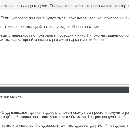
азу после выхода модели. Получается я и есть тот самый бета-тестер. =
. Если цифровая приборка будет уметь показывать только нарисованные 
ет гемор с реализацией автозапуска, особенно на старте.
мы с надежностью приводов и проводки к ним. Т.к. оно на задней оси с
ких, на вариаторной машине с режимом парковки тем более.
детали салона
риблуд напихают, ценник задерут, а потом скажут вы просили получите р
п ещё по божески, вон типа Веста не о чём стоит 1.5, развернулся ушёл
с теми, кто сильнее. Не сдавайся там, где сдаются другие. И победишь т