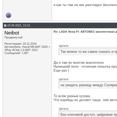
и как ты там на них разглядел бесключ
03.09.2021, 13:12
Neibot
Re: LADA Vesta Fl: АВТОВАЗ запатентовал 
Продвинутый
Регистрация: 29.11.2016
Цитата:
Автомобиль: Haval M6 AMT 2025 +
XRay #Club 1.6 AMT 2021
Так можно то же самое сказать и п
Сообщений: 7,387
Да и там во многом аналогично.
Нынешний поло - отличная попытка про
Еще раз )
Цитата:
не увидеть разницу между Соляриса
То всёж разные кузова.
Что корейцы их делают чаще, чем автов
Цитата:
Без ключевой доступ, цифровая пр