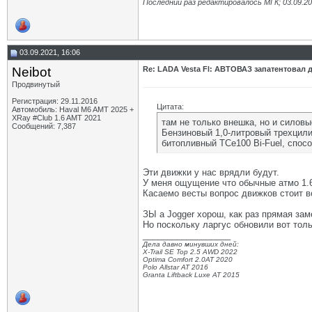
Последний раз редактировалось МГК; 03.09.2
03.09.2021, 16:06
Neibot
Re: LADA Vesta Fl: АВТОВАЗ запатентовал 
Продвинутый
Регистрация: 29.11.2016
Цитата:
Автомобиль: Haval M6 AMT 2025 +
XRay #Club 1.6 AMT 2021
там не только внешка, но и силов
Сообщений: 7,387
Бензиновый 1,0-литровый трехцили
битопливный TCe100 Bi-Fuel, спосо
Эти движки у нас врядли будут.
У меня ощущение что обычные атмо 1.6 
Касаемо весты вопрос движков стоит в
ЗЫ а Jogger хорош, как раз прямая заме
Но поскольку ларгус обновили вот тольк
__________________
Дела давно минувших дней:
X-Trail SE Top 2.5 AWD 2022
Optima Comfort 2.0AT 2020
Polo Allstar AT 2016
Granta Liftback Luxe AT 2015