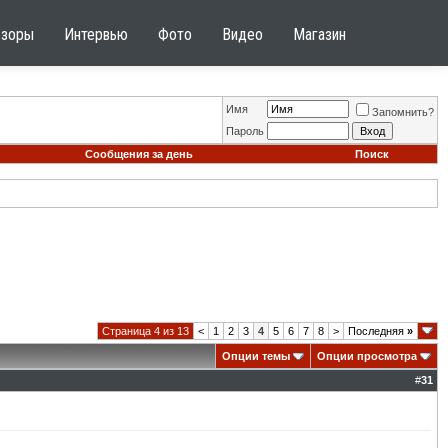
бзоры
Интервью
Фото
Видео
Магазин
Имя
Запомнить?
Пароль
Сообщения за день
Поиск
Страница 4 из 13
<
1
2
3
4
5
6
7
8
>
Последняя
»
Опции темы
Опции просмотра
#
31