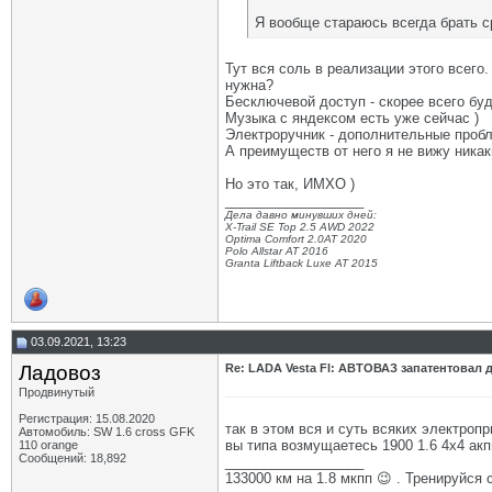
Я вообще стараюсь всегда брать ср
Тут вся соль в реализации этого всего
нужна?
Бесключевой доступ - скорее всего буд
Музыка с яндексом есть уже сейчас )
Электроручник - дополнительные пробле
А преимуществ от него я не вижу ника
Но это так, ИМХО )
__________________
Дела давно минувших дней:
X-Trail SE Top 2.5 AWD 2022
Optima Comfort 2.0AT 2020
Polo Allstar AT 2016
Granta Liftback Luxe AT 2015
03.09.2021, 13:23
Ладовоз
Re: LADA Vesta Fl: АВТОВАЗ запатентовал 
Продвинутый
Регистрация: 15.08.2020
так в этом вся и суть всяких электроп
Автомобиль: SW 1.6 cross GFK
вы типа возмущаетесь 1900 1.6 4х4 акп
110 orange
Сообщений: 18,892
__________________
133000 км на 1.8 мкпп 😉 . Тренируйся 