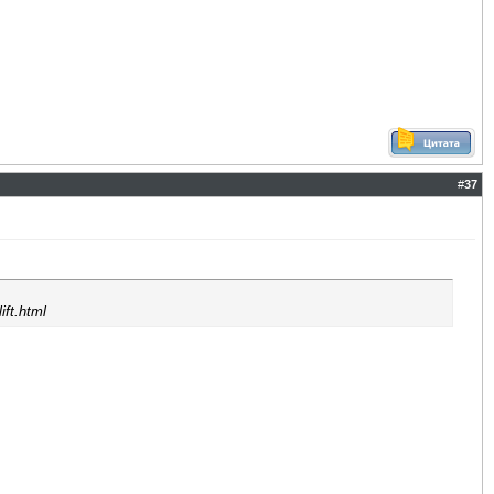
#
37
ift.html