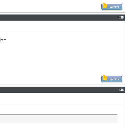
#
35
.html
#
36