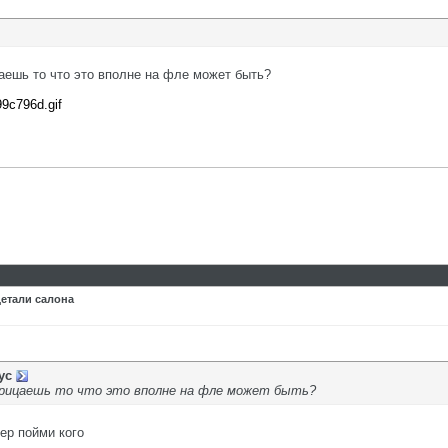
цаешь то что это вполне на фле может быть?
99c796d.gif
детали салона
ус
трицаешь то что это вполне на фле может быть?
хер пойми кого