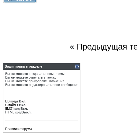
«
Предыдущая т
Ваши права в разделе
Вы
не можете
создавать новые темы
Вы
не можете
отвечать в темах
Вы
не можете
прикреплять вложения
Вы
не можете
редактировать свои сообщения
BB коды
Вкл.
Смайлы
Вкл.
[IMG]
код
Вкл.
HTML код
Выкл.
Правила форума