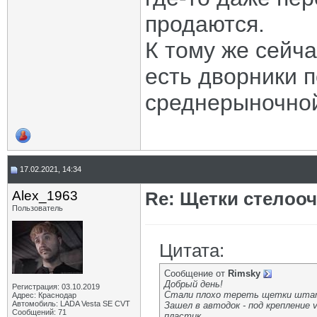
продаются.
К тому же сейч
есть дворники 
среднерыночной
17.02.2021, 14:34
Alex_1963
Re: Щетки стелооч
Пользователь
Цитата:
Сообщение от
Rimsky
Добрый день!
Регистрация: 03.10.2019
Стали плохо тереть щетки штат
Адрес: Краснодар
Автомобиль: LADA Vesta SE CVT
Зашел в автодок - под крепление 
Сообщений: 71
пластик