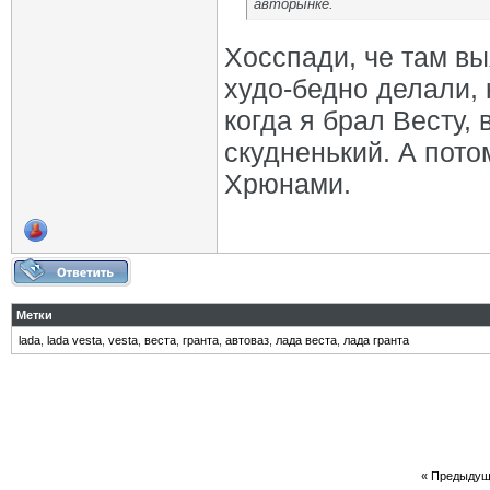
авторынке.
Хосспади, че там вы
худо-бедно делали, 
когда я брал Весту,
скудненький. А пото
Хрюнами.
Метки
lada
,
lada vesta
,
vesta
,
веста
,
гранта
,
автоваз
,
лада веста
,
лада гранта
«
Предыдущ