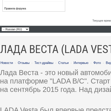
Правила форума
Текущее врем
ЛАДА ВЕСТА (LADA VES
Новости
·
Отзывы
·
Тест-драйвы
·
Статьи
·
Интервью
·
Фото
·
Ви
Лада Веста - это новый автомо
на платформе "LADA B/C". Старт
на сентябрь 2015 года. Над диз
LADA Vesta был впервые предст