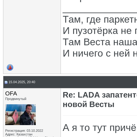
_____________
Там, где паркет
И пузотёрка не 
Там Веста наша
И ничего с ней 
15.04.2025, 20:40
OFA
Re: LADA запатен
Продвинутый
новой Весты
А я то тут прич
Регистрация: 03.10.2022
Адрес: Казахстан