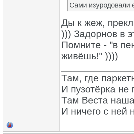
Сами изуродовали е
Ды к жеж, прекл
))) Задорнов в 
Помните - "в пе
живёшь!" ))))
_____________
Там, где паркет
И пузотёрка не 
Там Веста наша
И ничего с ней 