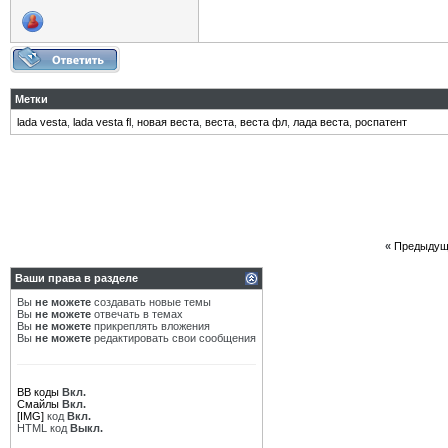
Метки
lada vesta
,
lada vesta fl
,
новая веста
,
веста
,
веста фл
,
лада веста
,
роспатент
«
Предыдущ
Ваши права в разделе
Вы
не можете
создавать новые темы
Вы
не можете
отвечать в темах
Вы
не можете
прикреплять вложения
Вы
не можете
редактировать свои сообщения
BB коды
Вкл.
Смайлы
Вкл.
[IMG]
код
Вкл.
HTML код
Выкл.