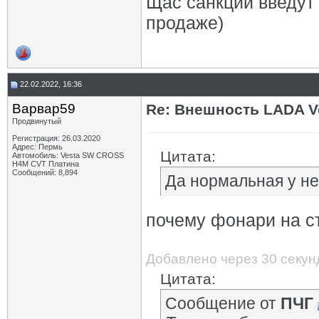
Щас санкции введут 
продаже)
22.02.2022, 16:36
Варвар59
Re: Внешность LADA V
Продвинутый
Регистрация: 26.03.2020
Адрес: Пермь
Цитата:
Автомобиль: Vesta SW CROSS
H4M CVT Платина
Сообщений: 8,894
Да нормальная у не
почему фонари на с
Добавлено через 30 секун
Цитата:
Сообщение от
ПЧГ