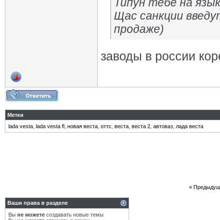
Типун тебе на язык
Щас санкции введу
продаже)
заводы в россии кор
Метки
lada vesta
,
lada vesta fl
,
новая веста
,
оттс
,
веста
,
веста 2
,
автоваз
,
лада веста
«
Предыдущ
Ваши права в разделе
Вы
не можете
создавать новые темы