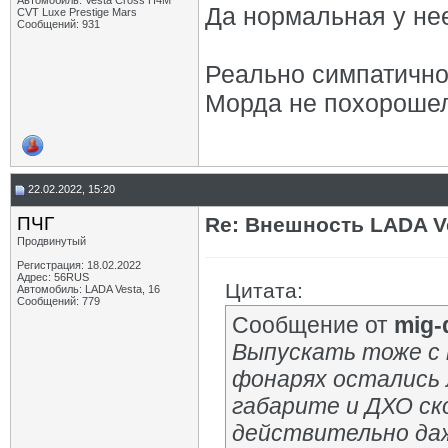
Автомобиль: Vesta Cross H4M
Да нормальная у нее
CVT Luxe Prestige Mars
Сообщений: 931
Реально симпатично
Морда не похорошел
22.02.2022, 15:20
ПЧГ
Re: Внешность LADA V
Продвинутый
Регистрация: 18.02.2022
Адрес: 56RUS
Цитата:
Автомобиль: LADA Vesta, 16
Сообщений: 779
Сообщение от
mig-
Выпускать тоже с 
фонарях остались 
габарите и ДХО ско
действительно даж