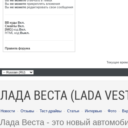
Вы
не можете
отвечать в темах
Вы
не можете
прикреплять вложения
Вы
не можете
редактировать свои сообщения
BB коды
Вкл.
Смайлы
Вкл.
[IMG]
код
Вкл.
HTML код
Выкл.
Правила форума
Текущее врем
ЛАДА ВЕСТА (LADA VES
Новости
·
Отзывы
·
Тест-драйвы
·
Статьи
·
Интервью
·
Фото
·
Ви
Лада Веста - это новый автомо