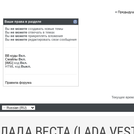
«
Предыдущ
Ваши права в разделе
Вы
не можете
создавать новые темы
Вы
не можете
отвечать в темах
Вы
не можете
прикреплять вложения
Вы
не можете
редактировать свои сообщения
BB коды
Вкл.
Смайлы
Вкл.
[IMG]
код
Вкл.
HTML код
Выкл.
Правила форума
Текущее врем
ЛАДА ВЕСТА (LADA VES