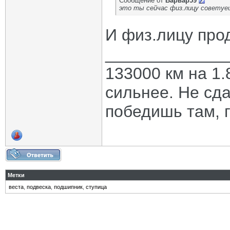
Сообщение от
Варвар59
это ты сейчас физ.лицу советуе
И физ.лицу про
_____________
133000 км на 1.
сильнее. Не сда
победишь там, г
Метки
веста
,
подвеска
,
подшипник
,
ступица