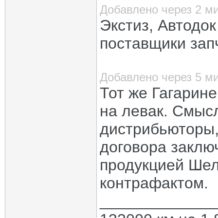
Добавлено через 2 м
Экстиз, Автодок
поставщики запч
Добавлено через 5 м
Тот же Гагарин
на левак. Смыс
дистрибьюторы,
договора заключ
продукцией Шел
контрафактом.
_____________