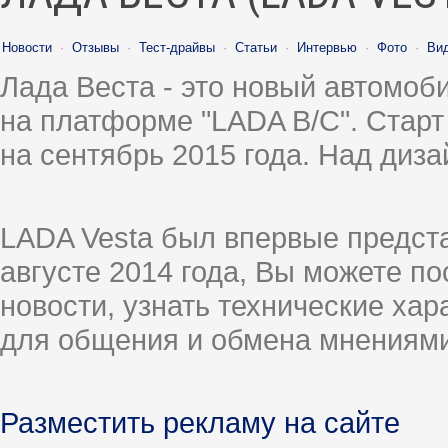
Новости
·
Отзывы
·
Тест-драйвы
·
Статьи
·
Интервью
·
Фото
·
Ви
Лада Веста - это новый автомо
на платформе "LADA B/C". Старт
на сентябрь 2015 года. Над диз
LADA Vesta был впервые предст
августе 2014 года, Вы можете п
новости, узнать технические ха
для общения и обмена мнениями
Разместить рекламу на сайте