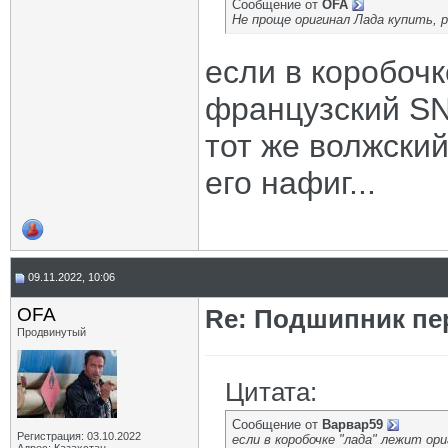
Сообщение от
OFA
Не проще оригинал Лада купить, 
если в коробоч
французский SNR
тот же волжский
его нафиг...
09.11.2022, 10:06
OFA
Re: Подшипник пе
Продвинутый
Цитата:
Сообщение от
Варвар59
Регистрация: 03.10.2022
если в коробочке "лада" лежит ор