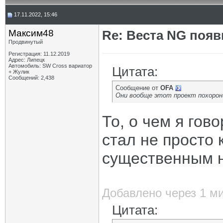
17.11.2022, 15:46
Максим48
Re: Веста NG появ
Продвинутый
Регистрация: 11.12.2019
Адрес: Липецк
Автомобиль: SW Cross вариатор
Цитата:
+ Жулик
Сообщений: 2,438
Сообщение от
OFA
Они вообще этот проект похорон
То, о чем я гов
стал не просто
существенным н
Добавлено через 1 м
Цитата: