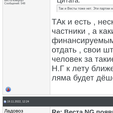
Цитата:
Веста комфорт
Сообщений: 548
Так и Весты тоже нет. Эти партии н
ТАк и есть , нес
частники , а ка
финансируемым .
отдать , свои ш
человек за таки
Н.Г к лету ближ
ляма будет дёш
19.11.2022, 12:24
Ладовоз
Re: Веста NG появ