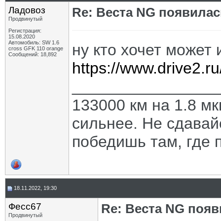
Ладовоз
Re: Веста NG появилас
Продвинутый
Регистрация:
15.08.2020
Автомобиль: SW 1.6
ну кто хочет может 
cross GFK 110 orange
Сообщений: 18,892
https://www.drive2.
________________
133000 км на 1.8 мк
сильнее. Не сдавайс
победишь там, где п
18.11.2022, 19:30
Фесс67
Re: Веста NG появ
Продвинутый