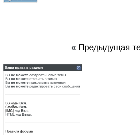
«
Предыдущая т
Ваши права в разделе
Вы
не можете
создавать новые темы
Вы
не можете
отвечать в темах
Вы
не можете
прикреплять вложения
Вы
не можете
редактировать свои сообщения
BB коды
Вкл.
Смайлы
Вкл.
[IMG]
код
Вкл.
HTML код
Выкл.
Правила форума