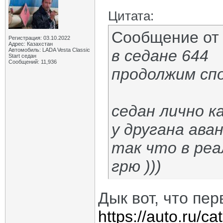
Цитата:
Сообщение о
Регистрация: 03.10.2022
Адрес: Казахстан
Автомобиль: LADA Vesta Classic
в седане 644
Start седан
Сообщений: 11,936
продолжим сп
седан лично к
у другана ава
так что в ре
грю )))
Дык вот, что пе
https://auto.ru/c