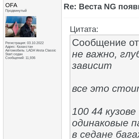
OFA
Re: Веста NG появ
Продвинутый
Цитата:
Сообщение о
Регистрация: 03.10.2022
Адрес: Казахстан
Автомобиль: LADA Vesta Classic
не важно, гл
Start седан
Сообщений: 11,936
зависит
все это стои
100 44 кузов
одинаковые п
в седане бага