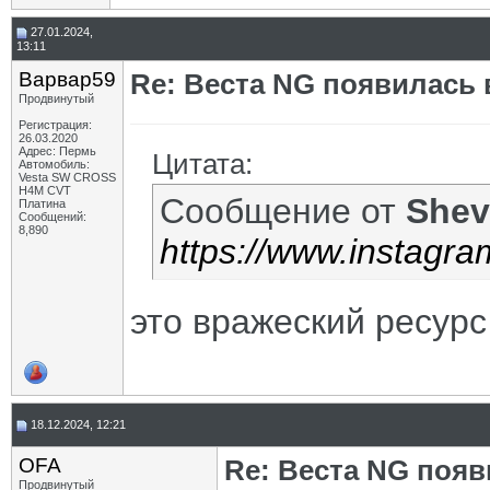
27.01.2024,
13:11
Варвар59
Re: Веста NG появилась 
Продвинутый
Регистрация:
26.03.2020
Адрес: Пермь
Цитата:
Автомобиль:
Vesta SW CROSS
H4M CVT
Сообщение от
Shev
Платина
Сообщений:
8,890
https://www.instag
это вражеский ресурс
18.12.2024, 12:21
OFA
Re: Веста NG появ
Продвинутый