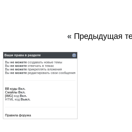
«
Предыдущая т
Ваши права в разделе
Вы
не можете
создавать новые темы
Вы
не можете
отвечать в темах
Вы
не можете
прикреплять вложения
Вы
не можете
редактировать свои сообщения
BB коды
Вкл.
Смайлы
Вкл.
[IMG]
код
Вкл.
HTML код
Выкл.
Правила форума