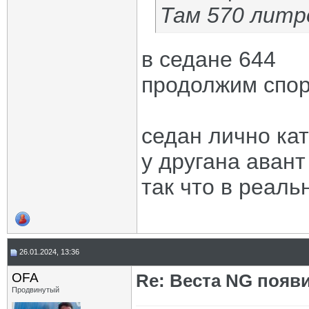
Там 570 литр
в седане 644
продолжим спо
седан лично кат
у другана авант
так что в реаль
26.01.2024, 13:36
OFA
Re: Веста NG появ
Продвинутый