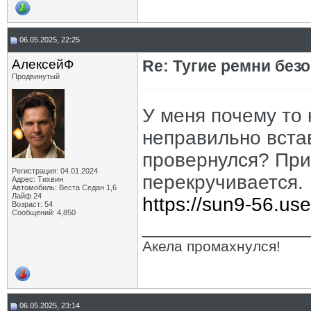
06.05.2025, 22:25
АлексейФ
Re: Тугие ремни без
Продвинутый
У меня почему то
неправильно встав
провернулся? При
Регистрация: 04.01.2024
перекручивается.
Адрес: Тихвин
Автомобиль: Веста Седан 1,6
Лайф 24
https://sun9-56.us
Возраст: 54
Сообщений: 4,850
_______________
Акела промахнулся!
06.05.2025, 23:14