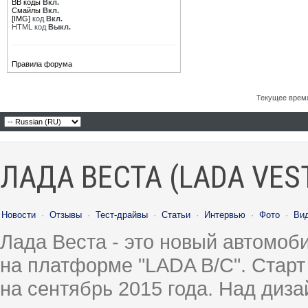
BB коды
Вкл.
Смайлы
Вкл.
[IMG]
код
Вкл.
HTML код
Выкл.
Правила форума
Текущее врем
ЛАДА ВЕСТА (LADA VES
Новости
·
Отзывы
·
Тест-драйвы
·
Статьи
·
Интервью
·
Фото
·
Ви
Лада Веста - это новый автомо
на платформе "LADA B/C". Старт
на сентябрь 2015 года. Над диз