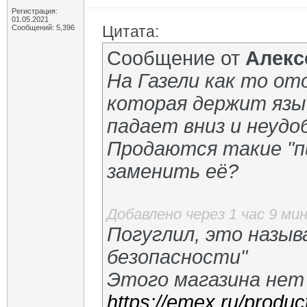
Регистрация:
01.05.2021
Цитата:
Сообщений: 5,396
Сообщение от
Алек
На Газели как то от
которая держит языч
падает вниз и неудо
Продаются такие "п
заменить её?
Добавлено через 1 час 9 ми
Погуглил, это назыв
безопасности"
Этого магазина нет
https://emex.ru/prod