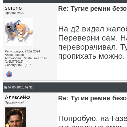
sereno
Re: Тугие ремни без
Продвинутый
На д2 видел жалоб
Переверни сам. Н
переворачивал. Ту
Регистрация: 27.09.2024
пропихать можно.
Адрес: Киров
Автомобиль: Vesta SW Cross
(1,6МТ/2019)
Сообщений: 1,127
07.05.2025, 09:32
АлексейФ
Re: Тугие ремни без
Продвинутый
Попробую, на Газ