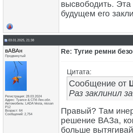
высвободить. Эта
будущем его закл
03.01.2025, 21:38
вАВАн
Re: Тугие ремни без
Продвинутый
Цитата:
Сообщение от
Раз заклинил з
Регистрация: 28.03.2024
Адрес: Туапсе & СПб Лен.обл.
Автомобиль: LADA Vesta, nissan
P12
Правый? Там инер
Возраст: 64
Сообщений: 2,754
решение ВАЗа, ко
больше вытягивай