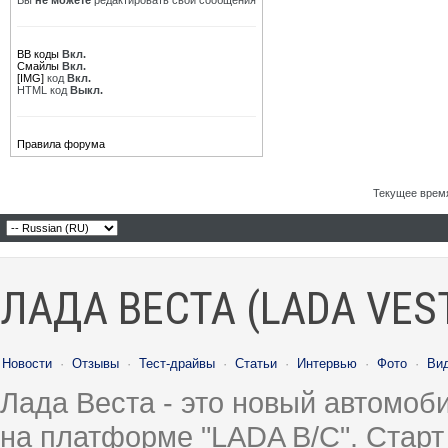
Вы
не можете
редактировать свои сообщения
BB коды
Вкл.
Смайлы
Вкл.
[IMG]
код
Вкл.
HTML код
Выкл.
Правила форума
Текущее врем
ЛАДА ВЕСТА (LADA VES
Новости
·
Отзывы
·
Тест-драйвы
·
Статьи
·
Интервью
·
Фото
·
Ви
Лада Веста - это новый автомо
на платформе "LADA B/C". Старт