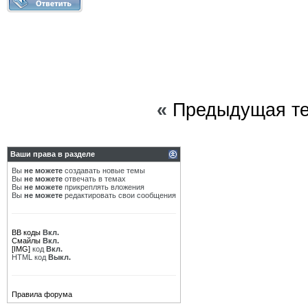
«
Предыдущая т
Ваши права в разделе
Вы
не можете
создавать новые темы
Вы
не можете
отвечать в темах
Вы
не можете
прикреплять вложения
Вы
не можете
редактировать свои сообщения
BB коды
Вкл.
Смайлы
Вкл.
[IMG]
код
Вкл.
HTML код
Выкл.
Правила форума