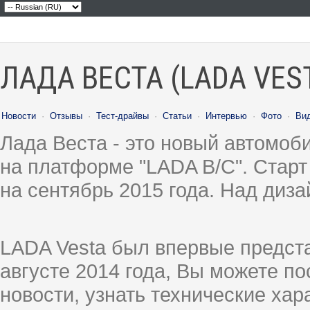
ЛАДА ВЕСТА (LADA VES
Новости
·
Отзывы
·
Тест-драйвы
·
Статьи
·
Интервью
·
Фото
·
Ви
Лада Веста - это новый автомо
на платформе "LADA B/C". Старт
на сентябрь 2015 года. Над диз
LADA Vesta был впервые предст
августе 2014 года, Вы можете п
новости, узнать технические ха