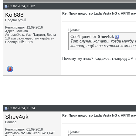
03.02.2024, 13:02
Kol888
Re: Производство Lada Vesta NG с АКПП нач
Продвинутый
Регистрация: 12.09.2016
Цитата:
Адрес: Москва
Автомобиль: Уаз-Патриот, Веста
Сообщение от
Shev4uk
1.8 амт люкс-престиж карфаген
Тот случай кстати, когда между 
Сообщений: 1,669
китаец, ещё и из мутных компон
Почему мутных? Кадаков, главред ЗР, 
03.02.2024, 13:34
Shev4uk
Re: Производство Lada Vesta NG с АКПП нач
Banned
Регистрация: 01.09.2018
Цитата:
Автомобиль: KIA Ceed SW 1,6AT