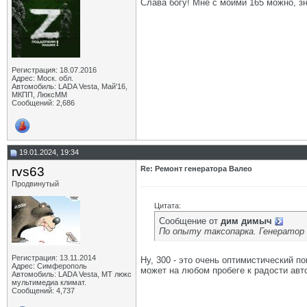
Слава богу! Мне с моими 165 можно, з
Регистрация: 18.07.2016
Адрес: Моск. обл.
Автомобиль: LADA Vesta, Май'16,
МКПП, ЛюксММ
Сообщений: 2,686
19.01.2024, 19:34
rvs63
Re: Ремонт генератора Валео
Продвинутый
Цитата:
Сообщение от
дим димыч
По опыту таксопарка. Генератор 
Регистрация: 13.11.2014
Ну, 300 - это очень оптимистический п
Адрес: Симферополь
может на любом пробеге к радости авт
Автомобиль: LADA Vesta, МТ люкс
мультимедиа климат.
Сообщений: 4,737