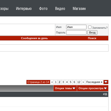
бзоры
Интервью
Фото
Видео
Магазин
Имя
Запомнить?
Пароль
Сообщения за день
Поиск
Страница 2 из 14
<
1
2
3
4
5
6
12
>
Последняя
»
Опции темы
Опции просмотра
#
11