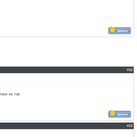
#
12
ики не так.
#
13