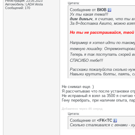
Регистрация: 23.05.2023
Цитата:
Автомобиль: LADA Vesta
Сообщений: 170
Сообщение от
ВЮВ
Ух ты какая тема!!!
дим димыч
, я считаю, что ты в
За 8+доставка Авито, можно взят
Но ты не расстраивайся, твой 
Например я хотел идти по такому
темную лошадку. Отремонтироват
Теперь я так поступать скорей в
СПАСИБО тебе!!!
Расскажи пожалуйста сколько нуж
Навыки крутить болты, паять, с
Не снимал еще. )
Я рассчитываю что после установки от
Не исправный я взял за 3500 я считаю 
Гену перебрать, при наличии опыта, па
Добавлено через 46 секунд
Цитата:
Сообщение от
<FK<TC
Сколько сталкивался с генами - 