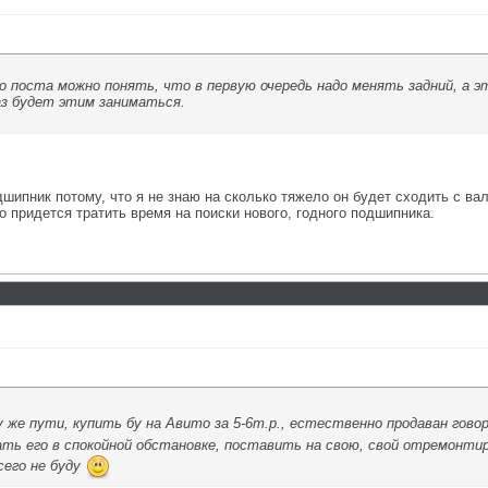
о поста можно понять, что в первую очередь надо менять задний, а эт
аз будет этим заниматься.
ник потому, что я не знаю на сколько тяжело он будет сходить с вала,
то придется тратить время на поиски нового, годного подшипника.
 же пути, купить бу на Авито за 5-6т.р., естественно продаван го
ь его в спокойной обстановке, поставить на свою, свой отремонтир
сего не буду