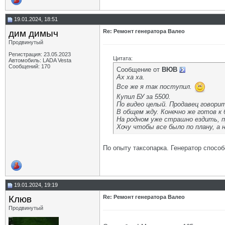
19.01.2024, 18:51
дим димыч
Re: Ремонт генератора Валео
Продвинутый
Регистрация: 23.05.2023
Цитата:
Автомобиль: LADA Vesta
Сообщений: 170
Сообщение от
ВЮВ
Ах ха ха.
Все же я так поступил.
Купил БУ за 5500.
По видео целый. Продавец говори
В общем жду. Конечно же готов к
На родном уже страшно ездить, п
Хочу чтобы все было по плану, а 
По опыту таксопарка. Генератор способ
19.01.2024, 19:19
Клюв
Re: Ремонт генератора Валео
Продвинутый