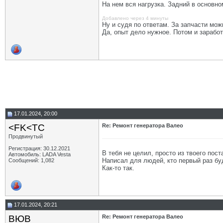
На нем вся нагрузка. Задний в основн
Добавлено через 4 минуты
Ну и судя по ответам. За запчасти мо
Да, опыт дело нужное. Потом и зарабо
17.01.2024, 20:00
<FK<TC
Re: Ремонт генератора Валео
Продвинутый
Регистрация: 30.12.2021
В тебя не целил, просто из твоего пост
Автомобиль: LADA Vesta
Написал для людей, кто первый раз бу
Сообщений: 1,082
Как-то так.
17.01.2024, 20:21
ВЮВ
Re: Ремонт генератора Валео