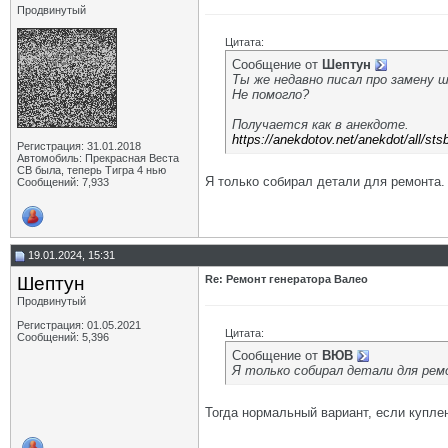
Продвинутый
Цитата:
Сообщение от
Шептун
Ты же недавно писал про замену ш
Не помогло?
Получается как в анекдоте.
https://anekdotov.net/anekdot/all/s
Регистрация: 31.01.2018
Автомобиль: Прекрасная Веста
СВ была, теперь Тигра 4 нью
Я только собирал детали для ремонта.
Сообщений: 7,933
19.01.2024, 15:31
Шептун
Re: Ремонт генератора Валео
Продвинутый
Регистрация: 01.05.2021
Цитата:
Сообщений: 5,396
Сообщение от
ВЮВ
Я только собирал детали для рем
Тогда нормальный вариант, если куплен