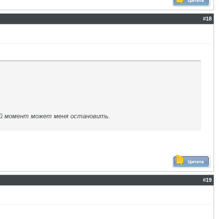
#
18
юбой момент может меня остановить.
#
19