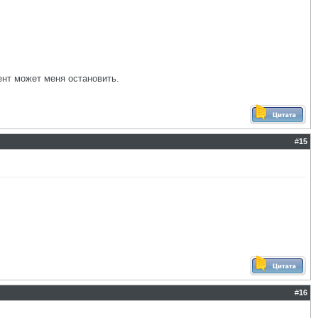
ент может меня остановить.
#
15
#
16