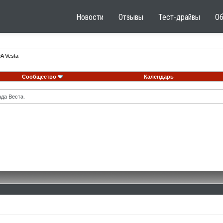
Новости
Отзывы
Тест-драйвы
О
A Vesta
Сообщество
Календарь
ада Веста.