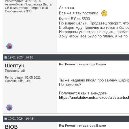
Регистрация: 31.01.2018
Автомобиль: Прекрасная Веста
Ах ха ха.
СВ была, теперь Тигра 4 нью
Сообщений: 7,933
Все же я так поступил.
Купил БУ за 5500.
По видео целый. Продавец говорит, что 
В общем жду. Конечно же готов к боле
На родном уже страшно ездить, пробег 
Хочу чтобы все было по плану, а не по
19.01.2024, 14:18
Шептун
Re: Ремонт генератора Валео
Продвинутый
Регистрация: 01.05.2021
Ты же недавно писал про замену шарик
Сообщений: 5,396
Не помогло?
Получается как в анекдоте.
https://anekdotov.net/anekdot/all/stsbrt
19.01.2024, 14:43
ВЮВ
Re: Ремонт генератора Валео