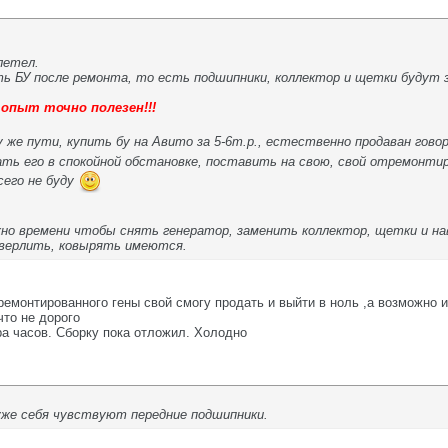
летел.
ь БУ после ремонта, то есть подшипники, коллектор и щетки будут з
опыт точно полезен!!!
 же пути, купить бу на Авито за 5-6т.р., естественно продаван го
ь его в спокойной обстановке, поставить на свою, свой отремонтир
сего не буду
но времени чтобы снять генератор, заменить коллектор, щетки и нав
верлить, ковырять имеются.
ремонтированного гены свой смогу продать и выйти в ноль ,а возможно 
что не дорого
ра часов. Сборку пока отложил. Холодно
хуже себя чувствуют передние подшипники.