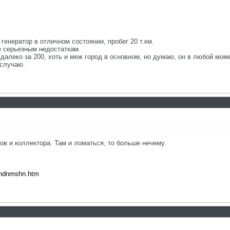
генератор в отличном состоянии, пробег 20 т.км.
е серьезным недостаткам.
далеко за 200, хоть и меж город в основном, но думаю, он в любой мом
 случаю.
ов и коллектора. Там и ломаться, то больше нечему.
schdnmshn.htm