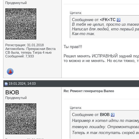
Продвинутый
Цитата:
Сообщение от
<FK<TC
В тебя не целил, просто из твоег
Написал для людей, кто первый р
Как-то так.
Регистрация: 31.01.2018
Ты прав!!!
Автомобиль: Прекрасная Веста
СВ была, теперь Тигра 4 нью
Решил менять ИСПРАВНЫЙ задний подшип
Сообщений: 7,933
то можно и не менять. Но если тяжко, 
19.01.2024, 14:03
ВЮВ
Re: Ремонт генератора Валео
Продвинутый
Цитата:
Сообщение от
ВЮВ
Например я хотел идти по такому
темную лошадку. Отремонтироват
Теперь я так поступать скорей в